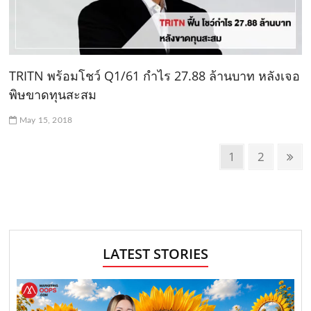
TRITN พร้อมโชว์ Q1/61 กำไร 27.88 ล้านบาท หลังเจอ
พิษขาดทุนสะสม
May 15, 2018
P
P
1
P
2
N
o
a
a
e
g
g
x
s
e
e
t
t
p
s
a
LATEST STORIES
n
g
e
a
v