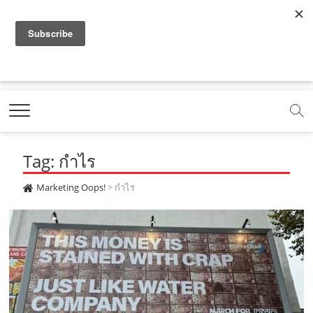
f
y
x
l
i
t
r
a
o
.
i
n
i
s
c
u
c
n
s
k
s
Marketing Oops!
e
t
o
e
t
t
DIGITAL | CREATIVE | ADVERTISING | CAMPAIGN |
STRATEGY
b
u
m
.
a
o
o
b
m
g
k
Tag: กำไร
o
e
e
r
.
k
.
a
c
Marketing Oops!
>
กำไร
.
c
m
o
c
o
.
m
o
m
c
m
o
m