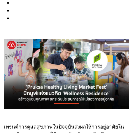
เทรนด์การดูแลสุขภาพในปัจจุบันส่งผลให้การอยู่อาศัยใน