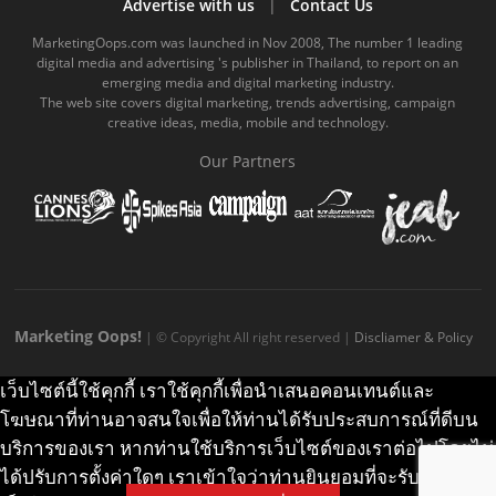
b
u
m
.
a
o
Advertise with us
|
Contact Us
o
b
m
g
k
MarketingOops.com was launched in Nov 2008, The number 1 leading
digital media and advertising 's publisher in Thailand, to report on an
o
e
e
r
.
emerging media and digital marketing industry.
The web site covers digital marketing, trends advertising, campaign
k
.
a
c
creative ideas, media, mobile and technology.
.
c
m
o
Our Partners
c
o
.
m
o
m
c
m
o
m
Marketing Oops!
| © Copyright All right reserved |
Discliamer & Policy
เว็บไซต์นี้ใช้คุกกี้ เราใช้คุกกี้เพื่อนำเสนอคอนเทนต์และ
โฆษณาที่ท่านอาจสนใจเพื่อให้ท่านได้รับประสบการณ์ที่ดีบน
บริการของเรา หากท่านใช้บริการเว็บไซต์ของเราต่อไปโดยไม่
ได้ปรับการตั้งค่าใดๆ เราเข้าใจว่าท่านยินยอมที่จะรับคุกกี้บน