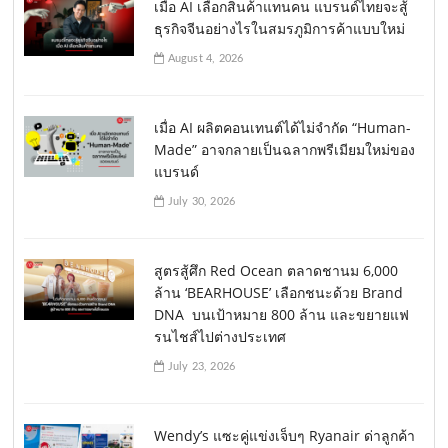
เมื่อ AI เลือกสินค้าแทนคน แบรนด์ไทยจะสู้
ธุรกิจจีนอย่างไรในสมรภูมิการค้าแบบใหม่
August 4, 2026
เมื่อ AI ผลิตคอนเทนต์ได้ไม่จำกัด “Human-
Made” อาจกลายเป็นฉลากพรีเมียมใหม่ของ
แบรนด์
July 30, 2026
สูตรสู้ศึก Red Ocean ตลาดชานม 6,000
ล้าน ‘BEARHOUSE’ เลือกชนะด้วย Brand
DNA บนเป้าหมาย 800 ล้าน และขยายแฟ
รนไชส์ไปต่างประเทศ
July 23, 2026
Wendy’s แซะคู่แข่งเจ็บๆ Ryanair ด่าลูกค้า