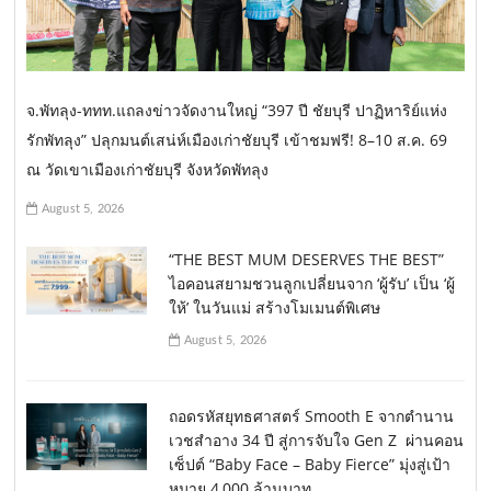
จ.พัทลุง-ททท.แถลงข่าวจัดงานใหญ่ “397 ปี ชัยบุรี ปาฏิหาริย์แห่ง
รักพัทลุง” ปลุกมนต์เสน่ห์เมืองเก่าชัยบุรี เข้าชมฟรี! 8–10 ส.ค. 69
ณ วัดเขาเมืองเก่าชัยบุรี จังหวัดพัทลุง
August 5, 2026
“THE BEST MUM DESERVES THE BEST”
ไอคอนสยามชวนลูกเปลี่ยนจาก ‘ผู้รับ’ เป็น ‘ผู้
ให้’ ในวันแม่ สร้างโมเมนต์พิเศษ
August 5, 2026
ถอดรหัสยุทธศาสตร์ Smooth E จากตำนาน
เวชสำอาง 34 ปี สู่การจับใจ Gen Z ผ่านคอน
เซ็ปต์ “Baby Face – Baby Fierce” มุ่งสู่เป้า
หมาย 4,000 ล้านบาท