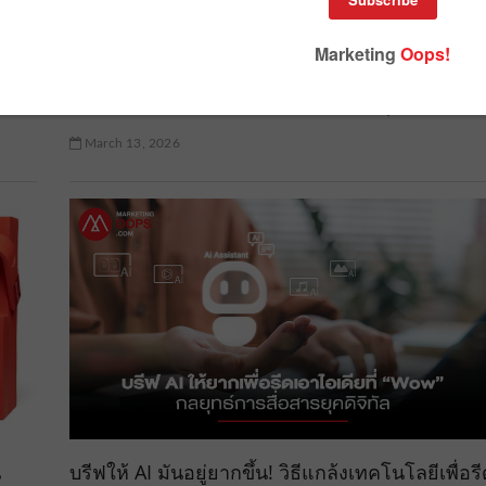
LEGO แล่นรถไฟทะลุเมือง เรียกความตื่นเต้นแบบ
F1 ซ่อน Easter Egg ให้คนมองหา 20 จุด
March 13, 2026
น
​บรีฟให้ AI มันอยู่ยากขึ้น! วิธีแกล้งเทคโนโลยีเพื่อร