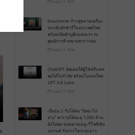
August 7, 2026
boucheron ก้าวสู่ตลาดเครื่อง
ประดับลักชัวรี่ในประเทศไทย
พร้อมเปิดตัวบูติกแห่งแรก ณ
ศูนย์การค้าสยามพารากอน
August 7, 2026
ChatGPT อัพเดทให้ผู้ใช้ฟรีแชท
คุยได้ไม่จำกัด พร้อมโมเดลใหม่
GPT-5.6 Luna
August 7, 2026
เมื่อรุ่น 2 รับไม้ต่อ “นิตยาไก่
ย่าง” พารายได้ทะลุ 1,000 ล้าน
ยังไม่พอ ขอขยายเมนู–รีโพซิชัน
ีด
แบรนด์ รับการโตระยะยาว