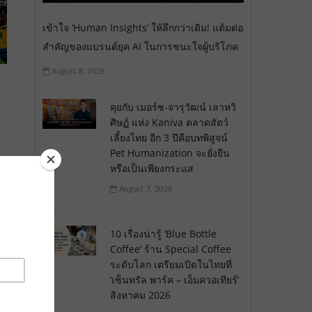
เข้าใจ ‘Human Insights’ ให้ลึกกว่าเดิม! แต้มต่อ
สำคัญของแบรนด์ยุค AI ในการชนะใจผู้บริโภค
August 8, 2026
คุยกับ เมอร์ซ-จารุวัฒน์ เลาหวิ
ศิษฏ์ แห่ง Kaniva ตลาดสัตว์
เลี้ยงไทย อีก 3 ปีคือบทพิสูจน์
Pet Humanization จะยั่งยืน
หรือเป็นเพียงกระแส
August 7, 2026
10 เรื่องน่ารู้ ‘Blue Bottle
Coffee’ ร้าน Special Coffee
ระดับโลก เตรียมเปิดในไทยที่
‘เซ็นทรัล พาร์ค – เอ็มควอเทียร์’
สิงหาคม 2026