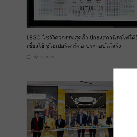
LEGO โชว์วิศวกรรมสุดล้ำ ปักธงสถานีรถไฟใต้
เซี่ยงไฮ้ ชูไฮเปอร์คาร์ต่อ-ประกอบได้จริง
July 31, 2026