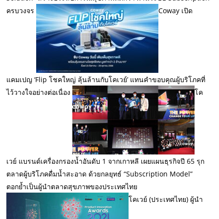
ครบวงจร
Coway เปิด
แคมเปญ ‘Flip โชคใหญ่ ลุ้นล้านกับโคเวย์’ แทนคำขอบคุณผู้บริโภคที่
ไว้วางใจอย่างต่อเนื่อง
โค
เวย์ แบรนด์เครื่องกรองน้ำอันดับ 1 จากเกาหลี เผยแผนธุรกิจปี 65 รุก
ตลาดผู้บริโภคดื่มน้ำสะอาด ด้วยกลยุทธ์ “Subscription Model”
ตอกย้ำเป็นผู้นำตลาดสุขภาพของประเทศไทย
โคเวย์ (ประเทศไทย) ผู้นำ