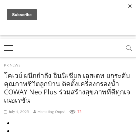
f
y
x
l
i
t
r
a
o
.
i
n
i
s
c
u
c
n
s
k
s
Marketing Oops!
e
t
o
e
t
t
DIGITAL | CREATIVE | ADVERTISING | CAMPAIGN |
STRATEGY
b
u
m
.
a
o
o
b
m
g
k
PR NEWS
o
e
e
r
.
โคเวย์ ผนึกกำลัง อินนิเชียล เอสเตท ยกระดับ
k
.
a
c
คุณภาพชีวิตลูกบ้าน ติดตั้งเครื่องกรองน้ำ
COWAY Neo Plus ร่วมสร้างสุขภาพที่ดีทุกเจ
.
c
m
o
เนอเรชัน
c
o
.
m
o
m
c
75
July 1, 2025
Marketing Oops!
m
o
m