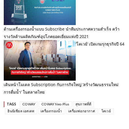
ด้านเครื่องกรองน้ำแบบ Subscribe นำทีมประกาศความสำเร็จ คว้า
รางวัลด้านผลิตภัณฑ์อุปโภคยอดเยี่ยมแห่งปี 2021
‘โคเวย์’ เปิดเกมรุกธุรกิจปี 64
เดินหน้าโมเดล Subscription กับภารกิจใหญ่ ‘สร้างวัฒนธรรมใหม่
การดื่มน้ำ’ ในตลาดไทย
TAGS
COWAY
COWAY Neo Plus
สุขภาพที่ดี
อินนิเชียล เอสเตท
เครื่องกรองน้ำ
เครื่องฟอกอากาศ
โคเวย์