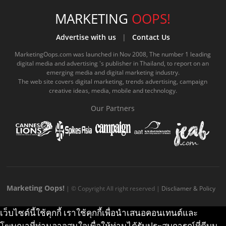
c
u
c
n
s
k
s
e
t
o
e
t
t
MARKETING
OOPS!
b
u
m
.
a
o
Advertise with us
|
Contact Us
o
b
m
g
k
MarketingOops.com was launched in Nov 2008, The number 1 leading
digital media and advertising 's publisher in Thailand, to report on an
o
e
e
r
.
emerging media and digital marketing industry.
The web site covers digital marketing, trends advertising, campaign
k
.
a
c
creative ideas, media, mobile and technology.
.
c
m
o
Our Partners
c
o
.
m
o
m
c
m
o
m
Marketing Oops!
| © Copyright All right reserved |
Discliamer & Policy
เว็บไซต์นี้ใช้คุกกี้ เราใช้คุกกี้เพื่อนำเสนอคอนเทนต์และ
โฆษณาที่ท่านอาจสนใจเพื่อให้ท่านได้รับประสบการณ์ที่ดีบน