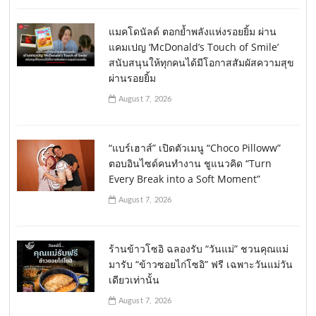
แมคโดนัลด์ ตอกย้ำพลังแห่งรอยยิ้ม ผ่าน
แคมเปญ ‘McDonald’s Touch of Smile’
สนับสนุนให้ทุกคนได้มีโอกาสสัมผัสความสุข
ผ่านรอยยิ้ม
August 7, 2026
“แบร์เฮาส์” เปิดตัวเมนู “Choco Pilloww”
ตอบอินไซด์คนทำงาน ชูแนวคิด “Turn
Every Break into a Soft Moment”
August 7, 2026
ร้านข้าวโซอิ ฉลองรับ “วันแม่” ชวนคุณแม่
มารับ “ข้าวซอยไก่โซอิ” ฟรี เฉพาะวันแม่วัน
เดียวเท่านั้น
August 7, 2026