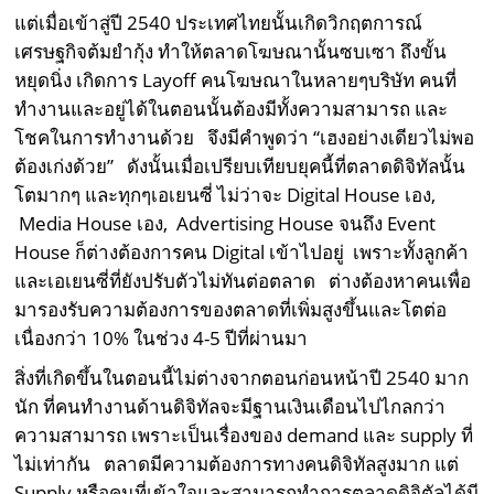
แต่เมื่อเข้าสู่ปี 2540 ประเทศไทยนั้นเกิดวิกฤตการณ์
เศรษฐกิจต้มยำกุ้ง ทำให้ตลาดโฆษณานั้นซบเซา ถึงขั้น
หยุดนิ่ง เกิดการ Layoff คนโฆษณาในหลายๆบริษัท คนที่
ทำงานและอยู่ได้ในตอนนั้นต้องมีทั้งความสามารถ และ
โชคในการทำงานด้วย จึงมีคำพูดว่า “เฮงอย่างเดียวไม่พอ
ต้องเก่งด้วย” ดังนั้นเมื่อเปรียบเทียบยุคนี้ที่ตลาดดิจิทัลนั้น
โตมากๆ และทุกๆเอเยนซี่ ไม่ว่าจะ Digital House เอง,
Media House เอง, Advertising House จนถึง Event
House ก็ต่างต้องการคน Digital เข้าไปอยู่ เพราะทั้งลูกค้า
และเอเยนซี่ที่ยังปรับตัวไม่ทันต่อตลาด ต่างต้องหาคนเพื่อ
มารองรับความต้องการของตลาดที่เพิ่มสูงขึ้นและโตต่อ
เนื่องกว่า 10% ในช่วง 4-5 ปีที่ผ่านมา
สิ่งที่เกิดขึ้นในตอนนี้ไม่ต่างจากตอนก่อนหน้าปี 2540 มาก
นัก ที่คนทำงานด้านดิจิทัลจะมีฐานเงินเดือนไปไกลกว่า
ความสามารถ เพราะเป็นเรื่องของ demand และ supply ที่
ไม่เท่ากัน ตลาดมีความต้องการทางคนดิจิทัลสูงมาก แต่
Supply หรือคนที่เข้าใจและสามารถทำการตลาดดิจิตัลได้มี