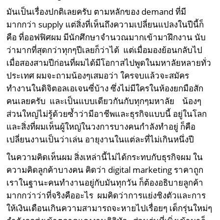
มันเป็นเรื่องปกติเลยครับ ตามหลักของ demand ที่มี
มากกว่า supply แต่สิ่งที่เห็นถึงความเปลี่ยนแปลงในปีนี้ก็
คือ ที่ออฟฟิศผม มีนักศึกษาจำนวณมากเข้ามาฝึกงาน นับ
ว่ามากที่สุดกว่าทุกๆปีเลยก็ว่าได้ แต่เมื่อมองย้อนกลับไป
เมื่อสองสามปีก่อนที่ผมได้มีโอกาสไปพูดในมหาลัยหลายทั่ว
ประเทศ ผมจะถามน้องๆเสมอว่า ใครจบแล้วจะสมัคร
ทำงานในดิจิตอลเอเจนซี่บ้าง ซึ่งไม่มีใครในห้องยกมือสัก
คนเลยครับ และเป็นแบบเดียวกันกับทุกๆมหาลัย น้องๆ
ส่วนใหญ่ไม่รู้ด้วยซ้ำว่ามีอาชีพและธุรกิจแบบนี้ อยู่ในโลก
และสิ่งที่ผมเห็นผู้ใหญ่ในวงการบางคนกำลังทำอยู่ ก็คือ
เปลี่ยนงานเป็นว่าเล่น อายุงานในแต่ละที่ไม่เกินหนึ่งปี
ในความคิดเห็นผม สิ่งเหล่านี้ไม่ได้กระทบกับธุรกิจผม ใน
ความคิดลูกค้าบางคน คิดว่า digital marketing ราคาถูก
เราในฐานะคนทำงานอยู่กับมันทุกวัน ก็ต้องอธิบายลูกค้า
มากกว่าว่าที่จริงคืออะไร ผมคิดว่าการแย่งชิงตัวและการ
ให้เงินเดือนเกินความสามารถจะหายไปเรื่อยๆ เด็กรุ่นใหม่ๆ