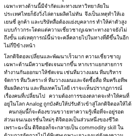
เฉพาะทางด้านนี้มีจำกัดและทางมหาวิทยาลัยใน
ประเทศไทยก็ยังวิ่งไล่ตามผลิตไม่ทัน จึงเป็นเหตุทำให้เอ
เยนซี่ ลูกค้า และบริษัทสื่อต้องแย่งบุคลากร ทำให้ค่าตัวสูง
แบบก้าวกระโดดแต่ความเชี่ยวชาญเฉพาะทางอาจยังไม่
ถึงขั้น แต่เหตุการณ์นี้น่าจะคลี่คลายไปในทางที่ดีขึ้นในอีก
ไม่กี่ปีข้างหน้า
โลกดิจิตอลเปลี่ยนและพัฒนาเร็วมาก ความเชี่ยวชาญ
เฉพาะด้านมีความชัดเจนมากขึ้น หากเราแยกสายการ
ทำงานกันออกมาให้ชัดเจน เช่นทีมวางแผน ทีมบริหาร
จัดการ ทีมวิเคราะห์ ทีมวางแผนและจัดซื้อสื่อ ทีมครีเอทีพ
ทีมผลิตงาน และทีมเทคโนโลยี เราจะเห็นปรากฏการณ์
เรื่องคนที่เปลี่ยนไป ความต้องการของตลาดจะทำให้คนที่
อยู่ในโลก Analog ถูกบังคับให้ปรับตัวเข้าสู่โลกดิจิตอลให้ได้
คนกลุ่มนี้ก็จะต้องขวนขวายหาความรู้เพื่อที่จะอยู่รอด
ส่วนเจนเนอเรชั่นใหม่ๆ ดิจิตอลเป็นส่วนหนึ่งของชีวิต
เพราะฉะนั้น ดิจิตอลก็จะกลายเป็น commodity skill ใน
ด้านการจัดการไม่ได้พิเศษเฉพาะเจาะจงแต่ยังคงความ