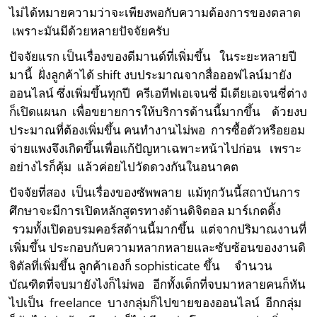
ไม่ได้หมายความว่าจะเพียงพอกับความต้องการของตลาด
เพราะมันมีด้วยหลายปัจจัยครับ
ปัจจัยแรก เป็นเรื่องของดีมานด์ที่เพิ่มขึ้น ในระยะหลายปี
มานี้ ฝั่งลูกค้าได้ shift งบประมาณจากสื่อออฟไลน์มายัง
ออนไลน์ ซึ่งเพิ่มขึ้นทุกปี ครีเอทีฟเอเจนซี่ มีเดียเอเจนซี่ต่าง
ก็เปิดแผนก เพื่อขยายการให้บริการด้านนี้มากขึ้น ด้วยงบ
ประมาณที่ต้องเพิ่มขึ้น คนทำงานไม่พอ การซื้อตัวหรือยอม
จ่ายแพงจึงเกิดขึ้นเพื่อแก้ปัญหาเฉพาะหน้าไปก่อน เพราะ
อย่างไรก็คุ้ม แล้วค่อยไปวัดดวงกันในอนาคต
ปัจจัยที่สอง เป็นเรื่องของซัพพลาย แม้ทุกวันนี้สถาบันการ
ศึกษาจะมีการเปิดหลักสูตรทางด้านดิจิตอล มาร์เกตติ้ง
รวมทั้งเปิดอบรมคอร์สด้านนี้มากขึ้น แต่จากปริมาณงานที่
เพิ่มขึ้น ประกอบกับความหลากหลายและซับซ้อนของงานดิ
จิตัลที่เพิ่มขึ้น ลูกค้าเองก็ sophisticate ขึ้น จำนวน
บัณฑิตที่จบมายังไงก็ไม่พอ อีกทั้งเด็กที่จบมาหลายคนก็หัน
ไปเป็น freelance บางกลุ่มก็ไปขายของออนไลน์ อีกกลุ่ม