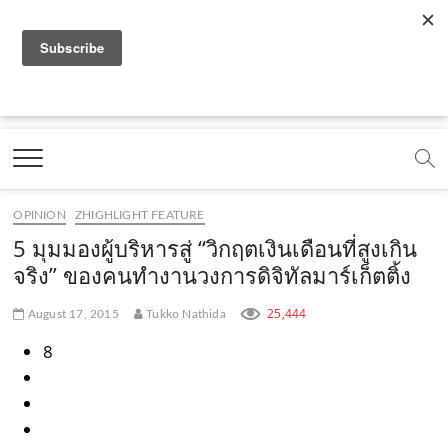
f
y
x
l
i
t
r
a
o
.
i
n
i
s
c
u
c
n
s
k
s
Marketing Oops!
e
t
o
e
t
t
DIGITAL | CREATIVE | ADVERTISING | CAMPAIGN |
STRATEGY
b
u
m
.
a
o
o
b
m
g
k
OPINION
ZHIGHLIGHT FEATURE
o
e
e
r
.
5 มุมมองผู้บริหารสู่ “วิกฤตเงินเดือนที่สูงเกิน
k
.
a
c
จริง” ของคนทำงานวงการดิจิทัลมาร์เก็ตติ้ง
.
c
m
o
25,444
August 17, 2015
Tukko Nathida
c
o
.
m
8
o
m
c
m
o
m