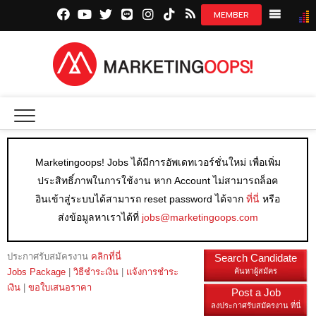
facebook.com
youtube.com
twitter.com
line.me
instagram.com
tiktok.com
marketingoops.co
NEWS
CREATI
MEDIA
Marketingoops! Jobs ได้มีการอัพเดทเวอร์ชั่นใหม่ เพื่อเพิ่ม
INSIGHT
ประสิทธิ์ภาพในการใช้งาน หาก Account ไม่สามารถล็อค
EXCLUSI
อินเข้าสู่ระบบได้สามารถ reset password ได้จาก
ที่นี่
หรือ
ส่งข้อมูลหาเราได้ที่
jobs@marketingoops.com
STARTU
DIGITAL 
ประกาศรับสมัครงาน
คลิกที่นี่
Search Candidate
Jobs Package
|
วิธีชำระเงิน
|
แจ้งการชำระ
ค้นหาผู้สมัคร
เงิน
|
ขอใบเสนอราคา
Post a Job
ลงประกาศรับสมัครงาน ที่นี่
JOBS LI