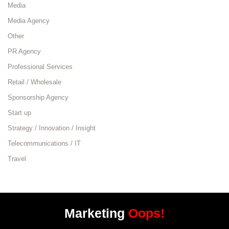
Media
Media Agency
Other
PR Agency
Professional Services
Retail / Wholesale
Sponsorship Agency
Start up
Strategy / Innovation / Insight
Telecommunications / IT
Travel
Marketing
Oops!