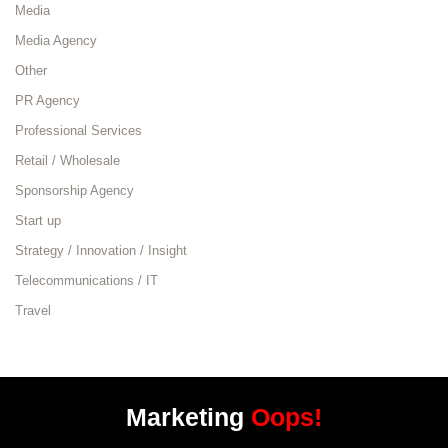
Media
Media Agency
Other
PR Agency
Professional Services
Retail / Wholesale
Sponsorship Agency
Start up
Strategy / Innovation / Insight
Telecommunications / IT
Travel
Marketing
Oops!