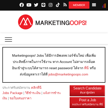
facebook.com
youtube.com
twitter.com
line.me
instagram.com
tiktok.com
marketingoops.co
NEWS
CREATI
MEDIA
Marketingoops! Jobs ได้มีการอัพเดทเวอร์ชั่นใหม่ เพื่อเพิ่ม
INSIGHT
ประสิทธิ์ภาพในการใช้งาน หาก Account ไม่สามารถล็อค
EXCLUSI
อินเข้าสู่ระบบได้สามารถ reset password ได้จาก
ที่นี่
หรือ
ส่งข้อมูลหาเราได้ที่
jobs@marketingoops.com
STARTU
DIGITAL 
ประกาศรับสมัครงาน
คลิกที่นี่
Search Candidate
Jobs Package
|
วิธีชำระเงิน
|
แจ้งการชำระ
ค้นหาผู้สมัคร
เงิน
|
ขอใบเสนอราคา
Post a Job
ลงประกาศรับสมัครงาน ที่นี่
JOBS LI