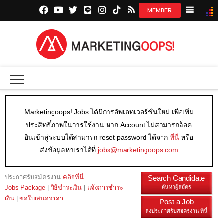
facebook.com
youtube.com
twitter.com
line.me
instagram.com
tiktok.com
marketingoops.co
NEWS
CREATI
MEDIA
Marketingoops! Jobs ได้มีการอัพเดทเวอร์ชั่นใหม่ เพื่อเพิ่ม
INSIGHT
ประสิทธิ์ภาพในการใช้งาน หาก Account ไม่สามารถล็อค
EXCLUSI
อินเข้าสู่ระบบได้สามารถ reset password ได้จาก
ที่นี่
หรือ
ส่งข้อมูลหาเราได้ที่
jobs@marketingoops.com
STARTU
DIGITAL 
ประกาศรับสมัครงาน
คลิกที่นี่
Search Candidate
Jobs Package
|
วิธีชำระเงิน
|
แจ้งการชำระ
ค้นหาผู้สมัคร
เงิน
|
ขอใบเสนอราคา
Post a Job
ลงประกาศรับสมัครงาน ที่นี่
JOBS LI