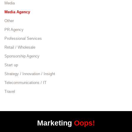
Media
Media Agency
Other
PR Agency
Professional Services
Retail / Wholesale
Sponsorship Agency
Start up
Strategy / Innovation / Insight
Telecommunications / IT
Travel
Marketing
Oops!