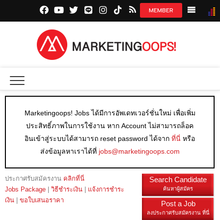
facebook.com
youtube.com
twitter.com
line.me
instagram.com
tiktok.com
marketingoops.co
NEWS
CREATI
MEDIA
Marketingoops! Jobs ได้มีการอัพเดทเวอร์ชั่นใหม่ เพื่อเพิ่ม
INSIGHT
ประสิทธิ์ภาพในการใช้งาน หาก Account ไม่สามารถล็อค
EXCLUSI
อินเข้าสู่ระบบได้สามารถ reset password ได้จาก
ที่นี่
หรือ
ส่งข้อมูลหาเราได้ที่
jobs@marketingoops.com
STARTU
DIGITAL 
ประกาศรับสมัครงาน
คลิกที่นี่
Search Candidate
Jobs Package
|
วิธีชำระเงิน
|
แจ้งการชำระ
ค้นหาผู้สมัคร
เงิน
|
ขอใบเสนอราคา
Post a Job
ลงประกาศรับสมัครงาน ที่นี่
JOBS LI