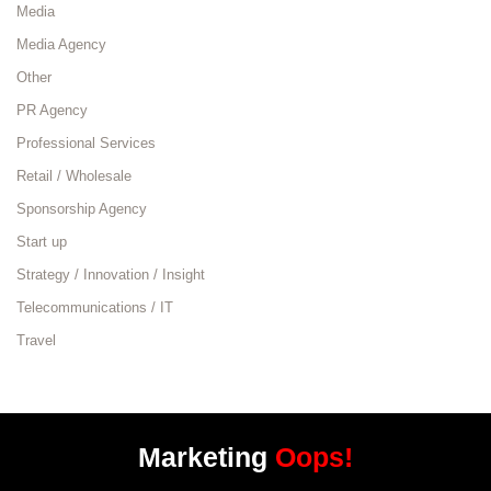
Media
Media Agency
Other
PR Agency
Professional Services
Retail / Wholesale
Sponsorship Agency
Start up
Strategy / Innovation / Insight
Telecommunications / IT
Travel
Marketing
Oops!