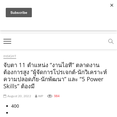
f
y
x
l
i
t
r
a
o
.
i
n
i
s
c
u
c
n
s
k
s
Marketing Oops!
e
t
o
e
t
t
DIGITAL | CREATIVE | ADVERTISING | CAMPAIGN |
STRATEGY
b
u
m
.
a
o
o
b
m
g
k
INSIGHT
o
e
e
r
.
จับตา 11 ตำแหน่ง “งานไอที” ตลาดงาน
k
.
a
c
ต้องการสูง “ผู้จัดการโปรเจกต์-นักวิเคราะห์
ความปลอดภัย-นักพัฒนา” และ “5 Power
.
c
m
o
Skills” ต้องมี
c
o
.
m
o
m
c
984
August 20, 2022
WP
m
o
400
m