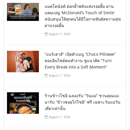
แมคโดนัลด์ ตอกย้ำพลังแห่งรอยยิ้ม ผ่าน
แคมเปญ ‘McDonald’s Touch of Smile’
สนับสนุนให้ทุกคนได้มีโอกาสสัมผัสความสุข
ผ่านรอยยิ้ม
August 7, 2026
“แบร์เฮาส์” เปิดตัวเมนู “Choco Pilloww”
ตอบอินไซด์คนทำงาน ชูแนวคิด “Turn
Every Break into a Soft Moment”
August 7, 2026
ร้านข้าวโซอิ ฉลองรับ “วันแม่” ชวนคุณแม่
มารับ “ข้าวซอยไก่โซอิ” ฟรี เฉพาะวันแม่วัน
เดียวเท่านั้น
August 7, 2026