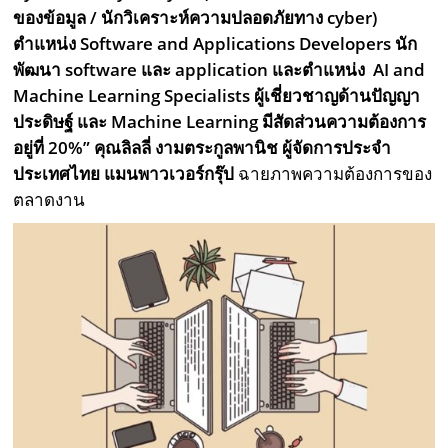
ของข้อมูล / นักวิเคราะห์ความปลอดภัยทาง
cyber)
ตำแหน่ง
Software and Applications Developers
นัก
พัฒนา
software
และ
application
และตำแหน่ง
AI and
Machine Learning Specialists
ผู้เชี่ยวชาญด้านปัญญา
ประดิษฐ์ และ
Machine Learning
มีสัดส่วนความต้องการ
อยู่ที่
20%
”
คุณลิลลี่ งามตระกูลพานิช ผู้จัดการประจำ
ประเทศไทย แมนพาวเวอร์กรุ๊ป
ฉายภาพความต้องการของ
ตลาดงาน