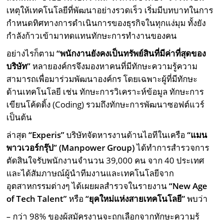
เหตุให้เทคโนโลยีที่พัฒนาอย่างรวดเร็ว เริ่มมีบทบาทในการ
กำหนดทิศทางการดำเนินการของธุรกิจในทุกแง่มุม ทั้งยัง
กำลังก้าวเข้ามาทดแทนทักษะการทำงานของคน
อย่างไรก็ตาม
“พนักงานยังคงเป็น
ทรัพย์สินที่มีค่าที่สุดของ
บริษัท
”
หลายองค์กรจึงมองหาคนที่มีทักษะความรู้ความ
สามารถเพื่อมาร่วมพัฒนาองค์กร โดยเฉพาะผู้ที่มีทักษะ
ด้านเทคโนโลยี เช่น ทักษะการวิเคราะห์ข้อมูล ทักษะการ
เขียนโค้ดดิ้ง (Coding) รวมถึงทักษะการพัฒนาซอฟต์แวร์
เป็นต้น
ล่าสุด
“Experis”
บริษัทจัดหารงานด้านไอทีในเครือ
“แมน
พาวเวอร์กรุ๊ป” (Manpower Group)
ได้ทําการสํารวจการ
ตัดสินใจรับพนักงานจํานวน 39,000 คน จาก 40 ประเทศ
และได้สัมภาษณ์ผู้นําทีมงานและเทคโนโลยีจาก
อุตสาหกรรมต่างๆ ได้เผยผลสำรวจในรายงาน
“New Age
of Tech Talent”
หรือ
“ยุคใหม่แห่งสายเทคโนโลยี”
พบว่า
– กว่า 98% ของผู้สมัครงานจะถูกเลือกจากทักษะความรู้