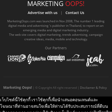
e
t
o
e
t
t
MARKETING
OOPS!
b
u
m
.
a
o
Advertise with us
|
Contact Us
o
b
m
g
k
MarketingOops.com was launched in Nov 2008, The number 1 leading
digital media and advertising 's publisher in Thailand, to report on an
o
e
e
r
.
emerging media and digital marketing industry.
The web site covers digital marketing, trends advertising, campaign
k
.
a
c
creative ideas, media, mobile and technology.
.
c
m
o
Our Partners
c
o
.
m
o
m
c
m
o
m
Marketing Oops!
| © Copyright All right reserved |
Discliamer & Policy
เว็บไซต์นี้ใช้คุกกี้ เราใช้คุกกี้เพื่อนำเสนอคอนเทนต์และ
โฆษณาที่ท่านอาจสนใจเพื่อให้ท่านได้รับประสบการณ์ที่ดีบน