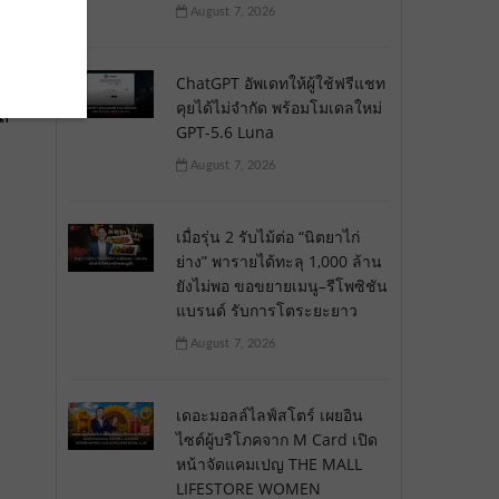
August 7, 2026
ChatGPT อัพเดทให้ผู้ใช้ฟรีแชท
คุยได้ไม่จำกัด พร้อมโมเดลใหม่
ัล
GPT-5.6 Luna
August 7, 2026
เมื่อรุ่น 2 รับไม้ต่อ “นิตยาไก่
ย่าง” พารายได้ทะลุ 1,000 ล้าน
ยังไม่พอ ขอขยายเมนู–รีโพซิชัน
แบรนด์ รับการโตระยะยาว
August 7, 2026
เดอะมอลล์ไลฟ์สโตร์ เผยอิน
ไซต์ผู้บริโภคจาก M Card เปิด
หน้าจัดแคมเปญ THE MALL
LIFESTORE WOMEN