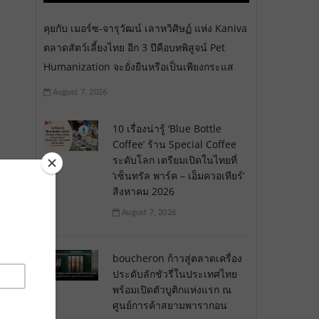
คุยกับ เมอร์ซ-จารุวัฒน์ เลาหวิศิษฏ์ แห่ง Kaniva
ตลาดสัตว์เลี้ยงไทย อีก 3 ปีคือบทพิสูจน์ Pet
Humanization จะยั่งยืนหรือเป็นเพียงกระแส
August 7, 2026
10 เรื่องน่ารู้ ‘Blue Bottle
Coffee’ ร้าน Special Coffee
ระดับโลก เตรียมเปิดในไทยที่
‘เซ็นทรัล พาร์ค – เอ็มควอเทียร์’
สิงหาคม 2026
August 7, 2026
boucheron ก้าวสู่ตลาดเครื่อง
ประดับลักชัวรี่ในประเทศไทย
พร้อมเปิดตัวบูติกแห่งแรก ณ
ศูนย์การค้าสยามพารากอน