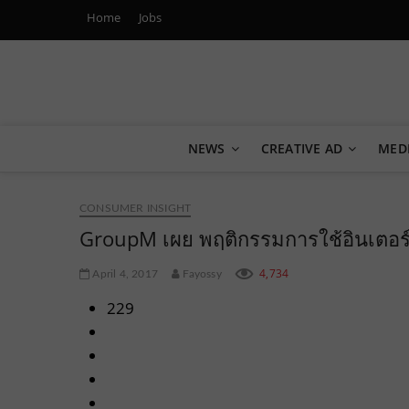
Home
Jobs
Marketing Oops!
DIGITAL | CREATIVE | ADVERTISING | CAMPAIGN | STRA
NEWS
CREATIVE AD
MED
CONSUMER INSIGHT
GroupM เผย พฤติกรรมการใช้อินเตอ
4,734
April 4, 2017
Fayossy
229