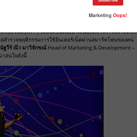
้ชื่อ
GroupM FOCAL 2017
ที่จัดโดย
กรุ๊ปเอ็ม
บริษัทบริหาร
ัวบลิวพีพี (WPP) โดยจัดขึ้นเพื่อนำเสนอทิศทางการตลาดดิจิท
ลสำรวจพฤติกรรมการใช้อินเตอร์เน็ตผ่านสมาร์ทโฟนของคน
ัฐวีร์ ณีว มาวิจักขณ์
Head of Marketing & Development –
น่าสนใจดังนี้