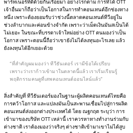
พาร์ทเนอร์ที่ดีด้วยกันเรื่อยมา อย่างไรก็ตาม การที่ได้ OTT
เจ้าอื่นมาก็ถือว่าเป็นโอกาสในการทำคอนเทนต์อีกช่องทาง
หนึ่ง เพราะต้องยอมรับว่าช่วงนี้ตลาดคอนเทนต์ทีวีอยู่ใน
ช่วงลำบากและค่อนข้างจำกัด เพราะว่าเม็ดเงินมันสเป็นได้
ไม่เยอะ ในขณะที่บรรดาเจ้าใหม่อย่าง OTT ตนมองว่าเป็น
โอกาส เพราะตอนนี้ถือว่าเขายังไม่ได้ลงทุนอะไรเลย แล้ว
ยังลงทุนได้อีกเยอะด้วย
“ที่สำคัญผมมองว่า
ทีวีธันเดอร์ เรามีข้อได้เปรียบ
เพราะว่าเราก้าวเข้ามาในตลาดนี้แล้ว เราเริ่มเรียนรู้
พฤติกรรมคนดูที่เสพคอนเทนต์ออนไลน์แล้ว”
สิ่งสำคัญที่ ทีวีธันเดอร์มองในฐานะผู้ผลิตคอนเทนต์ไทยคือ
การคว้าโอกาส และแปลงมันเป็นสะพานเชื่อมไปสู่การผลิต
คอนเทนต์ส่งออกต่างประเทศได้ โดย ณฐกฤต ระบุว่า การ
เข้ามาของบริษัท OTT เหล่านี้ เราควรหาทางทำงานร่วมกับ
ต่างชาติ เราต้องมองว่าจริงๆ ต่างชาติเข้ามาเขาไม่ได้สูบ