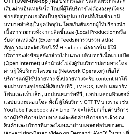
OTT (Over-the-top )
คือ บริการสื่อสารและแพร่ภาพและ
เสียงผ่านอินเทอร์เน็ต โดยที่ผู้ให้บริการไม่ต้องลงทุนโครง
ข่ายสัญญาณเองถือเป็นธุรกิจรูปแบบใหม่ที่เริ่มเข้ามามี
บทบาทสำคัญในยุคปัจจุบัน โดยเริ่มต้นจากผู้ให้บริการนำ
เนื้อหารายการทั้งจากผลิตขึ้นเอง (Local Production)หรือ
รับจากแหล่งอื่น (External Feeds)มารวบรวม แปลง
สัญญาณ และจัดเรียงไว้ที่ Head-end ต่อจากนั้น ผู้ให้
บริการจะส่งข้อมูลดังกล่าวไปบนระบบอินเทอร์เน็ตแบบเปิด
(Open Internet) แล้วนำส่งไปยังผู้รับบริการปลายทางโดย
ผ่านผู้ให้บริการโครงข่าย (Network Operator) เพื่อให้
บริการแก่ผู้ใช้ปลายทาง ซึ่งปลายทางจะรับ content มาให้
ชมผ่านทางอุปกรณ์ที่เสียบกับทีวี , TV BOX, แอปบนสมาร์ท
โฟนและแท็บเล็ต , แอปบนสมาร์ททีวี , แอปบนคอมพิวเตอร์
แอปบนเกมคอนโซล ทั้งนี้ ผู้ให้บริการ OTT TV บางราย เช่น
YouTube Facebook และ Line TV จะไม่เรียกเก็บค่าบริการ
จากผู้ใช้บริการปลายทาง แต่จะคิดค่าบริการจากเจ้าของ
สินค้าและบริการที่มาลงโฆษณาผ่านแพลตฟอร์มของตน
(Advertising-Based Video on Demand: AVoD) ในขณะที่