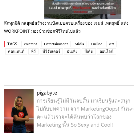
ลึกทุกมิติ กลยุทธ์สร้างงานปังแบบครบเครื่องของ เจมส์ เทพฤทธิ์ แห่ง
WORKPOINT มองข้ามช็อตทีวีไทยไปแล้ว
TAGS
content
Entertainment
Midia
Online
ott
คอนเทนต์
ทีวี
ทีวีธันเดอร์
บันเทิง
มีเดีย
ออนไลน์
pigabyte
การเรียนรู้ไม่มีวันจบสิ้น มาเรียนรู้และสนุก
ไปกับบทความ จาก MarketingOops! กันนะ
คะ แล้วเราจะได้ค้นพบว่าโลกของ
Marketing นั้น So Sexy and Cool!