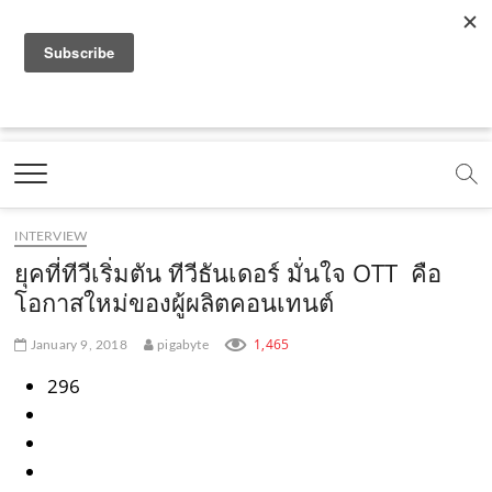
f
y
x
l
i
t
r
a
o
.
i
n
i
s
c
u
c
n
s
k
s
Marketing Oops!
e
t
o
e
t
t
DIGITAL | CREATIVE | ADVERTISING | CAMPAIGN |
STRATEGY
b
u
m
.
a
o
o
b
m
g
k
INTERVIEW
o
e
e
r
.
ยุคที่ทีวีเริ่มตัน ทีวีธันเดอร์ มั่นใจ OTT คือ
k
.
a
c
โอกาสใหม่ของผู้ผลิตคอนเทนต์
.
c
m
o
1,465
January 9, 2018
pigabyte
c
o
.
m
296
o
m
c
m
o
m