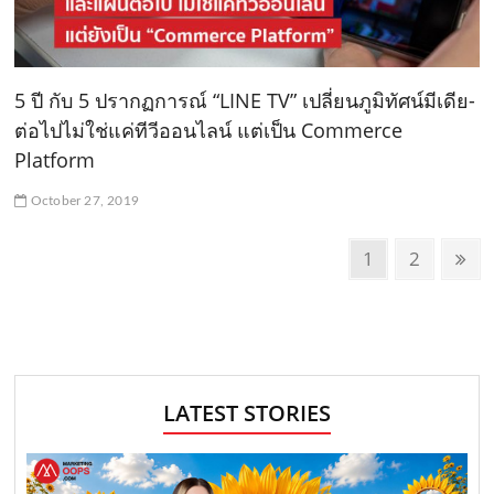
5 ปี กับ 5 ปรากฏการณ์ “LINE TV” เปลี่ยนภูมิทัศน์มีเดีย-
ต่อไปไม่ใช่แค่ทีวีออนไลน์ แต่เป็น Commerce
Platform
October 27, 2019
P
P
1
P
2
N
o
a
a
e
g
g
x
s
e
e
t
t
p
s
a
LATEST STORIES
n
g
e
a