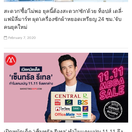
สะดวก‘ซื้อ’ไม่พอ ยุคนี้ต้องสะดวก‘ซัก’ด้วย ท็อปส์ เดลี่-
แฟมิลี่มาร์ท ผุด‘เครื่องซักผ้าหยอดเหรียญ 24 ชม.’จับ
คนยุคใหม่
February 7, 2020
เปิดหมัดเด็ด ‘เซ็นทรัล รีเทล’ ทำไมแคมเปญ 11.11 จึง