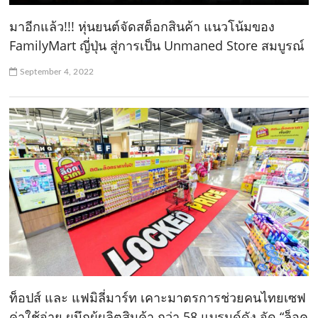
มาอีกแล้ว!!! หุ่นยนต์จัดสต็อกสินค้า แนวโน้มของ
FamilyMart ญี่ปุ่น สู่การเป็น Unmaned Store สมบูรณ์
September 4, 2022
ท็อปส์ และ แฟมิลี่มาร์ท เคาะมาตรการช่วยคนไทยเซฟ
ค่าใช้จ่าย ผนึกผู้ผลิตสินค้า กว่า 58 แบรนด์ดัง จัด “ล็อค