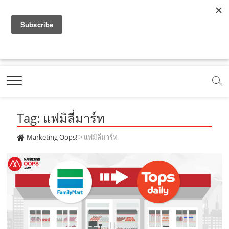
f
y
x
l
i
t
r
a
o
.
i
n
i
s
c
u
c
n
s
k
s
Marketing Oops!
e
t
o
e
t
t
DIGITAL | CREATIVE | ADVERTISING | CAMPAIGN |
STRATEGY
b
u
m
.
a
o
o
b
m
g
k
Tag: แฟมิลี่มาร์ท
o
e
e
r
.
k
.
a
c
Marketing Oops!
>
แฟมิลี่มาร์ท
.
c
m
o
c
o
.
m
o
m
c
m
o
m