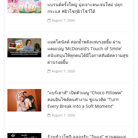
แบรนด์ครั้งใหญ่ มุ่งเจาะคนเจนใหม่ ปลุก
กระแส #ผิวโชกุผิวโชว์ได้
August 7, 2026
แมคโดนัลด์ ตอกย้ำพลังแห่งรอยยิ้ม ผ่าน
แคมเปญ ‘McDonald’s Touch of Smile’
สนับสนุนให้ทุกคนได้มีโอกาสสัมผัสความสุข
ผ่านรอยยิ้ม
August 7, 2026
“แบร์เฮาส์” เปิดตัวเมนู “Choco Pilloww”
ตอบอินไซด์คนทำงาน ชูแนวคิด “Turn
Every Break into a Soft Moment”
August 7, 2026
ร้านข้าวโซอิ ฉลองรับ “วันแม่” ชวนคุณแม่