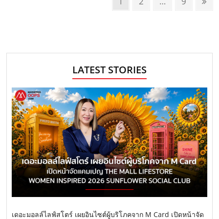
P
P
1
P
2
…
P
9
N
o
a
a
a
e
g
g
g
x
s
e
e
e
t
t
p
s
a
LATEST STORIES
n
g
e
a
v
i
g
a
t
i
o
เดอะมอลล์ไลฟ์สโตร์ เผยอินไซต์ผู้บริโภคจาก M Card เปิดหน้าจัด