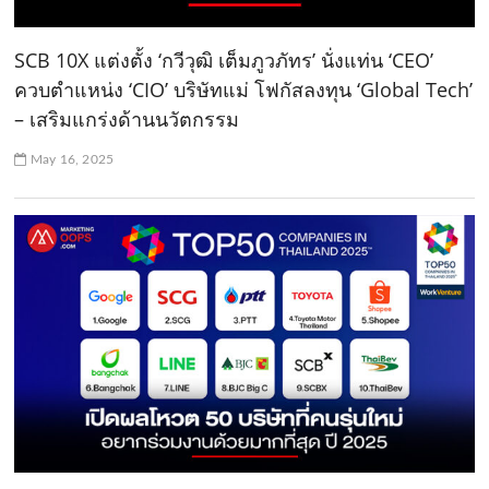
SCB 10X แต่งตั้ง ‘กวีวุฒิ เต็มภูวภัทร’ นั่งแท่น ‘CEO’
ควบตำแหน่ง ‘CIO’ บริษัทแม่ โฟกัสลงทุน ‘Global Tech’
– เสริมแกร่งด้านนวัตกรรม
May 16, 2025