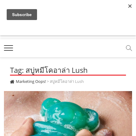
f
y
x
l
i
t
r
a
o
.
i
n
i
s
c
u
c
n
s
k
s
Marketing Oops!
e
t
o
e
t
t
DIGITAL | CREATIVE | ADVERTISING | CAMPAIGN |
STRATEGY
b
u
m
.
a
o
o
b
m
g
k
Tag: สบู่หมีโคอาล่า Lush
o
e
e
r
.
k
.
a
c
Marketing Oops!
>
สบู่หมีโคอาล่า Lush
.
c
m
o
c
o
.
m
o
m
c
m
o
m