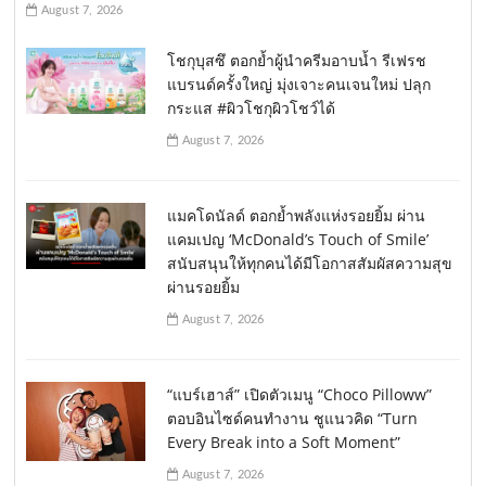
August 7, 2026
โชกุบุสซึ ตอกย้ำผู้นำครีมอาบน้ำ รีเฟรช
แบรนด์ครั้งใหญ่ มุ่งเจาะคนเจนใหม่ ปลุก
กระแส #ผิวโชกุผิวโชว์ได้
August 7, 2026
แมคโดนัลด์ ตอกย้ำพลังแห่งรอยยิ้ม ผ่าน
แคมเปญ ‘McDonald’s Touch of Smile’
สนับสนุนให้ทุกคนได้มีโอกาสสัมผัสความสุข
ผ่านรอยยิ้ม
August 7, 2026
“แบร์เฮาส์” เปิดตัวเมนู “Choco Pilloww”
ตอบอินไซด์คนทำงาน ชูแนวคิด “Turn
Every Break into a Soft Moment”
August 7, 2026