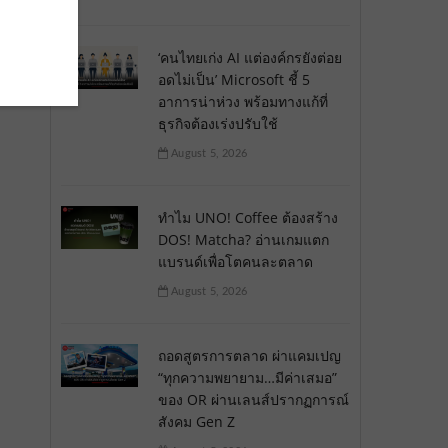
‘คนไทยเก่ง AI แต่องค์กรยังต่อย
อดไม่เป็น’ Microsoft ชี้ 5
อาการน่าห่วง พร้อมทางแก้ที่
ธุรกิจต้องเร่งปรับใช้
August 5, 2026
ทำไม UNO! Coffee ต้องสร้าง
DOS! Matcha? อ่านเกมแตก
แบรนด์เพื่อโตคนละตลาด
August 5, 2026
ถอดสูตรการตลาด ผ่าแคมเปญ
“ทุกความพยายาม…มีค่าเสมอ”
ของ OR ผ่านเลนส์ปรากฏการณ์
สังคม Gen Z