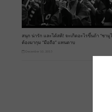
สนุก น่ารัก และได้สติ! จะเกิดอะไรขึ้นถ้า “ซามู
ต้องมากุม “มือถือ” แทนดาบ
December 10, 2015