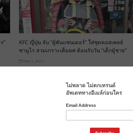
ไร”
KFC ญี่ปุ่น จับ “ผู้พันแซนเดอร์” ใส่ชุดคอสเพลย์
ซามูไร สวมเกราะเต็มยศ ต้อนรับวัน “เด็กผู้ชาย”
May 1, 2015