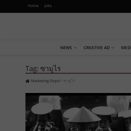
Home
Jobs
Marketing Oops!
DIGITAL | CREATIVE | ADVERTISING | CAMPAIGN | STRA
NEWS
CREATIVE AD
MED
Tag: ซามูไร
Marketing Oops!
>
ซามูไร