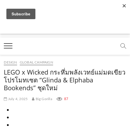
f
y
x
l
i
t
r
a
o
.
i
n
i
s
c
u
c
n
s
k
s
Marketing Oops!
e
t
o
e
t
t
DIGITAL | CREATIVE | ADVERTISING | CAMPAIGN |
STRATEGY
b
u
m
.
a
o
o
b
m
g
k
DESIGN
GLOBAL CAMPAIGN
o
e
e
r
.
LEGO x Wicked กระหึ่มพลังเวทย์แม่มดเขียว
k
.
a
c
โปรโมทเซต “Glinda & Elphaba
Bookends” ชุดใหม่
.
c
m
o
c
o
.
m
87
July 4, 2025
Big Gorilla
o
m
c
m
o
m