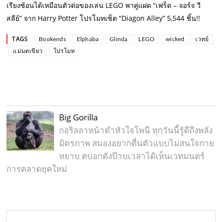
เรียงซ้อนได้เหมือนตัวต่อของเล่น
LEGO พาคู่แฝด “เฟร็ด – จอร์จ วี
สลีย์” จาก Harry Potter โปรโมทเซ็ต “Diagon Alley” 5,544 ชิ้น!!
TAGS
Bookends
Elphaba
Glinda
LEGO
wicked
เวทย์
แม่มดเขียว
โปรโมท
Big Gorilla
กอริลลาหน้าดำหัวใจโพนี ทุกวันนี้รู้ดีถึงพลัง
มิตรภาพ สมองอยากตื่นตัวแบบไม่สนใจกาย
หยาบ ตบอกดังป๊าบเวลาได้เห็นเวทมนตร์
การตลาดยุคใหม่