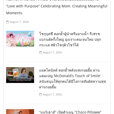
“Love with Purpose” Celebrating Mom. Creating Meaningful
Moments.
August 7, 2026
โชกุบุสซึ ตอกย้ำผู้นำครีมอาบน้ำ รีเฟรช
แบรนด์ครั้งใหญ่ มุ่งเจาะคนเจนใหม่ ปลุก
กระแส #ผิวโชกุผิวโชว์ได้
August 7, 2026
แมคโดนัลด์ ตอกย้ำพลังแห่งรอยยิ้ม ผ่าน
แคมเปญ ‘McDonald’s Touch of Smile’
สนับสนุนให้ทุกคนได้มีโอกาสสัมผัสความสุข
ผ่านรอยยิ้ม
August 7, 2026
“แบร์เฮาส์” เปิดตัวเมนู “Choco Pilloww”