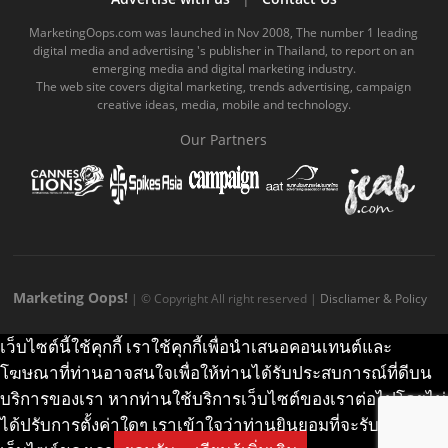
o
b
m
g
k
MarketingOops.com was launched in Nov 2008, The number 1 leading
digital media and advertising 's publisher in Thailand, to report on an
o
e
e
r
.
emerging media and digital marketing industry.
The web site covers digital marketing, trends advertising, campaign
k
.
a
c
creative ideas, media, mobile and technology.
.
c
m
o
Our Partners
c
o
.
m
o
m
c
m
o
m
Marketing Oops!
| © Copyright All right reserved |
Discliamer & Policy
เว็บไซต์นี้ใช้คุกกี้ เราใช้คุกกี้เพื่อนำเสนอคอนเทนต์และ
โฆษณาที่ท่านอาจสนใจเพื่อให้ท่านได้รับประสบการณ์ที่ดีบน
บริการของเรา หากท่านใช้บริการเว็บไซต์ของเราต่อไปโดยไม่
ได้ปรับการตั้งค่าใดๆ เราเข้าใจว่าท่านยินยอมที่จะรับคุกกี้บน