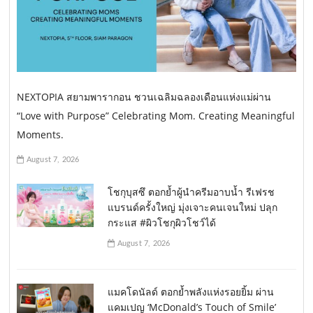
NEXTOPIA สยามพารากอน ชวนเฉลิมฉลองเดือนแห่งแม่ผ่าน
“Love with Purpose” Celebrating Mom. Creating Meaningful
Moments.
August 7, 2026
โชกุบุสซึ ตอกย้ำผู้นำครีมอาบน้ำ รีเฟรช
แบรนด์ครั้งใหญ่ มุ่งเจาะคนเจนใหม่ ปลุก
กระแส #ผิวโชกุผิวโชว์ได้
August 7, 2026
แมคโดนัลด์ ตอกย้ำพลังแห่งรอยยิ้ม ผ่าน
แคมเปญ ‘McDonald’s Touch of Smile’