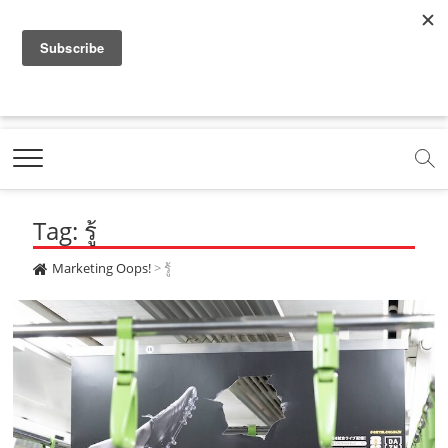
f
y
x
l
i
t
r
a
o
.
i
n
i
s
c
u
c
n
s
k
s
Marketing Oops!
e
t
o
e
t
t
DIGITAL | CREATIVE | ADVERTISING | CAMPAIGN |
STRATEGY
b
u
m
.
a
o
o
b
m
g
k
Tag: รู้
o
e
e
r
.
k
.
a
c
Marketing Oops!
>
รู้
.
c
m
o
c
o
.
m
o
m
c
m
o
m