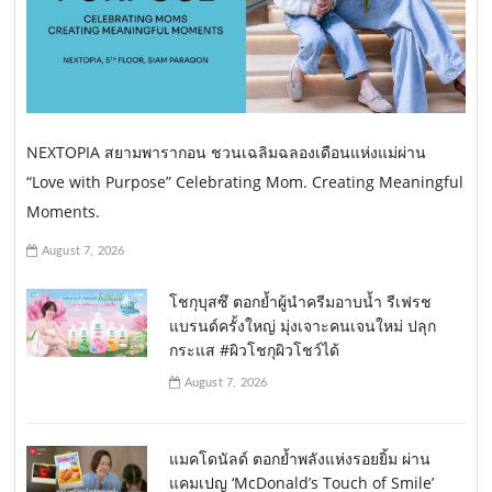
NEXTOPIA สยามพารากอน ชวนเฉลิมฉลองเดือนแห่งแม่ผ่าน
“Love with Purpose” Celebrating Mom. Creating Meaningful
Moments.
August 7, 2026
โชกุบุสซึ ตอกย้ำผู้นำครีมอาบน้ำ รีเฟรช
แบรนด์ครั้งใหญ่ มุ่งเจาะคนเจนใหม่ ปลุก
กระแส #ผิวโชกุผิวโชว์ได้
August 7, 2026
แมคโดนัลด์ ตอกย้ำพลังแห่งรอยยิ้ม ผ่าน
แคมเปญ ‘McDonald’s Touch of Smile’