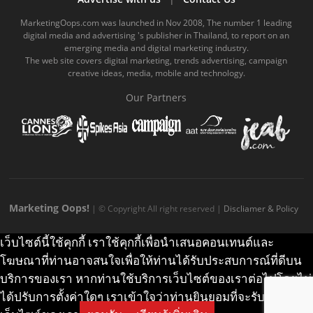
o
b
m
g
k
MarketingOops.com was launched in Nov 2008, The number 1 leading
digital media and advertising 's publisher in Thailand, to report on an
o
e
e
r
.
emerging media and digital marketing industry.
The web site covers digital marketing, trends advertising, campaign
k
.
a
c
creative ideas, media, mobile and technology.
.
c
m
o
Our Partners
c
o
.
m
o
m
c
m
o
m
Marketing Oops!
| © Copyright All right reserved |
Discliamer & Policy
เว็บไซต์นี้ใช้คุกกี้ เราใช้คุกกี้เพื่อนำเสนอคอนเทนต์และ
โฆษณาที่ท่านอาจสนใจเพื่อให้ท่านได้รับประสบการณ์ที่ดีบน
บริการของเรา หากท่านใช้บริการเว็บไซต์ของเราต่อไปโดยไม่
ได้ปรับการตั้งค่าใดๆ เราเข้าใจว่าท่านยินยอมที่จะรับคุกกี้บน