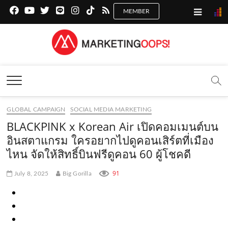
f
y
x
l
i
t
r
a
o
.
i
n
i
s
c
u
c
n
s
k
s
Marketing Oops!
e
t
o
e
t
t
DIGITAL | CREATIVE | ADVERTISING | CAMPAIGN |
STRATEGY
b
u
m
.
a
o
o
b
m
g
k
GLOBAL CAMPAIGN
SOCIAL MEDIA MARKETING
o
e
e
r
.
BLACKPINK x Korean Air เปิดคอมเมนต์บน
k
.
a
c
อินสตาแกรม ใครอยากไปดูคอนเสิร์ตที่เมือง
ไหน จัดให้สิทธิ์บินฟรีดูคอน 60 ผู้โชคดี
.
c
m
o
c
o
.
m
91
July 8, 2025
Big Gorilla
o
m
c
m
o
m