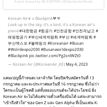
A post shared by BLΛƆKPIИK (@blackpinkofficial)
Korean Air✈️ x Blackpink🖤💗
Look up in the sky, it’s a bird, it’s a Korean air’s
plane!
#대한항공
#항공기
#인천공항
#인천격납고
#
래핑항공기
#부산세계박람회
#부산
#세계박람회
#
부산엑스포
#블랙핑크
#Koreanair
#Busan
#Wolrdexpo2030
#Busanworldexpo2030
#Blackpink
pic.twitter.com/Pg2snlWZt0
— Korean Air (@KoreanAir_KE)
May 4, 2023
แคมเปญนี้กำหนดเวลาจำกัด โดยปิดรับสมัครวันที่ 13
กรกฎาคม และจะประกาศผลวันที่ 16 กรกฎาคม ซึ่งไม่ว่า
ใครจะเป็นผู้โชคดี แต่ทั้งสองแบรนด์จะได้ประโยชน์ ฝั่ง
Korean Air จะไม่ได้แค่ขายตั๋วเครื่องบินได้ แต่จะสามารถ
“เข้าถึงหัวใจ” ของ Gen Z และ Gen Alpha ที่เป็นแฟน K-