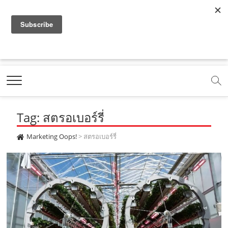
f
y
x
l
i
t
r
a
o
.
i
n
i
s
c
u
c
n
s
k
s
Marketing Oops!
e
t
o
e
t
t
DIGITAL | CREATIVE | ADVERTISING | CAMPAIGN |
STRATEGY
b
u
m
.
a
o
o
b
m
g
k
Tag: สตรอเบอร์รี่
o
e
e
r
.
k
.
a
c
Marketing Oops!
>
สตรอเบอร์รี่
.
c
m
o
c
o
.
m
o
m
c
m
o
m