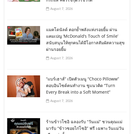
August 7, 2026
แมคโดนัลด์ ตอกย้ำพลังแห่งรอยยิ้ม ผ่าน
แคมเปญ ‘McDonald’s Touch of Smile’
สนับสนุนให้ทุกคนได้มีโอกาสสัมผัสความสุข
ผ่านรอยยิ้ม
August 7, 2026
“แบร์เฮาส์” เปิดตัวเมนู “Choco Pilloww”
ตอบอินไซด์คนทำงาน ชูแนวคิด “Turn
Every Break into a Soft Moment”
August 7, 2026
ร้านข้าวโซอิ ฉลองรับ “วันแม่” ชวนคุณแม่
มารับ “ข้าวซอยไก่โซอิ” ฟรี เฉพาะวันแม่วัน