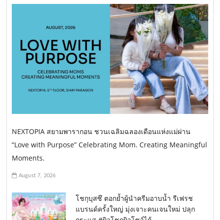
NEXTOPIA สยามพารากอน ชวนเฉลิมฉลองเดือนแห่งแม่ผ่าน
“Love with Purpose” Celebrating Mom. Creating Meaningful
Moments.
August 7, 2026
โชกุบุสซึ ตอกย้ำผู้นำครีมอาบน้ำ รีเฟรช
แบรนด์ครั้งใหญ่ มุ่งเจาะคนเจนใหม่ ปลุก
กระแส #ผิวโชกุผิวโชว์ได้