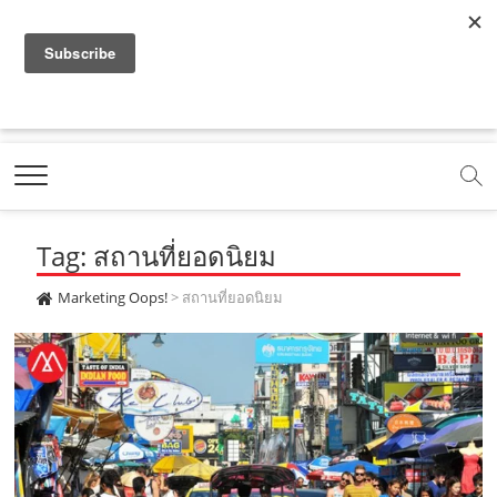
f
y
x
l
i
t
r
a
o
.
i
n
i
s
c
u
c
n
s
k
s
Marketing Oops!
e
t
o
e
t
t
DIGITAL | CREATIVE | ADVERTISING | CAMPAIGN |
STRATEGY
b
u
m
.
a
o
o
b
m
g
k
Tag: สถานที่ยอดนิยม
o
e
e
r
.
k
.
a
c
Marketing Oops!
>
สถานที่ยอดนิยม
.
c
m
o
c
o
.
m
o
m
c
m
o
m