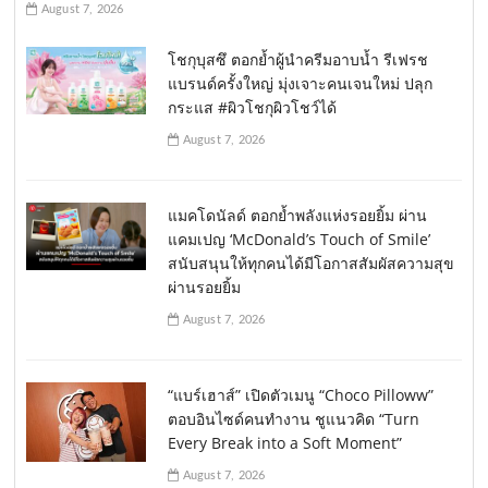
August 7, 2026
โชกุบุสซึ ตอกย้ำผู้นำครีมอาบน้ำ รีเฟรช
แบรนด์ครั้งใหญ่ มุ่งเจาะคนเจนใหม่ ปลุก
กระแส #ผิวโชกุผิวโชว์ได้
August 7, 2026
แมคโดนัลด์ ตอกย้ำพลังแห่งรอยยิ้ม ผ่าน
แคมเปญ ‘McDonald’s Touch of Smile’
สนับสนุนให้ทุกคนได้มีโอกาสสัมผัสความสุข
ผ่านรอยยิ้ม
August 7, 2026
“แบร์เฮาส์” เปิดตัวเมนู “Choco Pilloww”
ตอบอินไซด์คนทำงาน ชูแนวคิด “Turn
Every Break into a Soft Moment”
August 7, 2026