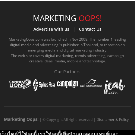
c
u
c
n
s
k
s
e
t
o
e
t
t
MARKETING
OOPS!
b
u
m
.
a
o
Advertise with us
|
Contact Us
o
b
m
g
k
MarketingOops.com was launched in Nov 2008, The number 1 leading
digital media and advertising 's publisher in Thailand, to report on an
o
e
e
r
.
emerging media and digital marketing industry.
The web site covers digital marketing, trends advertising, campaign
k
.
a
c
creative ideas, media, mobile and technology.
.
c
m
o
Our Partners
c
o
.
m
o
m
c
m
o
m
Marketing Oops!
| © Copyright All right reserved |
Discliamer & Policy
เว็บไซต์นี้ใช้คุกกี้ เราใช้คุกกี้เพื่อนำเสนอคอนเทนต์และ