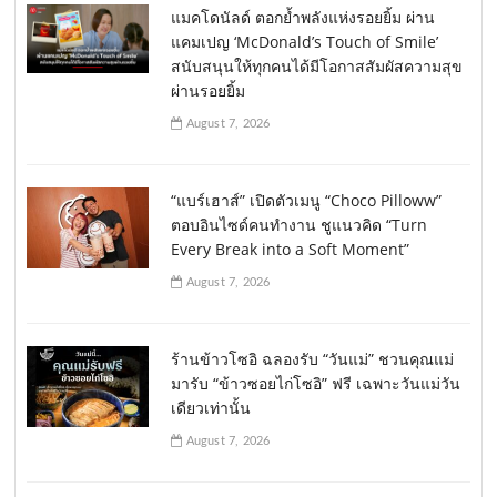
แมคโดนัลด์ ตอกย้ำพลังแห่งรอยยิ้ม ผ่าน
แคมเปญ ‘McDonald’s Touch of Smile’
สนับสนุนให้ทุกคนได้มีโอกาสสัมผัสความสุข
ผ่านรอยยิ้ม
August 7, 2026
“แบร์เฮาส์” เปิดตัวเมนู “Choco Pilloww”
ตอบอินไซด์คนทำงาน ชูแนวคิด “Turn
Every Break into a Soft Moment”
August 7, 2026
ร้านข้าวโซอิ ฉลองรับ “วันแม่” ชวนคุณแม่
มารับ “ข้าวซอยไก่โซอิ” ฟรี เฉพาะวันแม่วัน
เดียวเท่านั้น
August 7, 2026