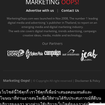
e
t
o
e
t
t
MARKETING
OOPS!
b
u
m
.
a
o
Advertise with us
|
Contact Us
o
b
m
g
k
MarketingOops.com was launched in Nov 2008, The number 1 leading
digital media and advertising 's publisher in Thailand, to report on an
o
e
e
r
.
emerging media and digital marketing industry.
The web site covers digital marketing, trends advertising, campaign
k
.
a
c
creative ideas, media, mobile and technology.
.
c
m
o
Our Partners
c
o
.
m
o
m
c
m
o
m
Marketing Oops!
| © Copyright All right reserved |
Discliamer & Policy
เว็บไซต์นี้ใช้คุกกี้ เราใช้คุกกี้เพื่อนำเสนอคอนเทนต์และ
โฆษณาที่ท่านอาจสนใจเพื่อให้ท่านได้รับประสบการณ์ที่ดีบน
บริการของเรา หากท่านใช้บริการเว็บไซต์ของเราต่อไปโดยไม่