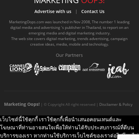
MARKETING
OOPS!
m
b
u
.
a
o
Advertise with us
|
Contact Us
o
b
m
g
k
MarketingOops.com was launched in Nov 2008, The number 1 leading
digital media and advertising 's publisher in Thailand, to report on an
o
e
e
r
.
emerging media and digital marketing industry.
The web site covers digital marketing, trends advertising, campaign
k
.
a
c
creative ideas, media, mobile and technology.
.
c
m
o
Our Partners
c
o
.
m
o
m
c
m
o
m
Marketing Oops!
| © Copyright All right reserved |
Discliamer & Policy
เว็บไซต์นี้ใช้คุกกี้ เราใช้คุกกี้เพื่อนำเสนอคอนเทนต์และ
โฆษณาที่ท่านอาจสนใจเพื่อให้ท่านได้รับประสบการณ์ที่ดีบน
บริการของเรา หากท่านใช้บริการเว็บไซต์ของเราต่อไปโดยไม่