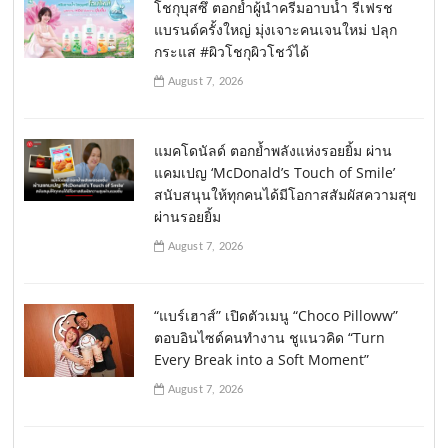
โชกุบุสซึ ตอกย้ำผู้นำครีมอาบน้ำ รีเฟรช
แบรนด์ครั้งใหญ่ มุ่งเจาะคนเจนใหม่ ปลุก
กระแส #ผิวโชกุผิวโชว์ได้
August 7, 2026
แมคโดนัลด์ ตอกย้ำพลังแห่งรอยยิ้ม ผ่าน
แคมเปญ ‘McDonald’s Touch of Smile’
สนับสนุนให้ทุกคนได้มีโอกาสสัมผัสความสุข
ผ่านรอยยิ้ม
August 7, 2026
“แบร์เฮาส์” เปิดตัวเมนู “Choco Pilloww”
ตอบอินไซด์คนทำงาน ชูแนวคิด “Turn
Every Break into a Soft Moment”
August 7, 2026