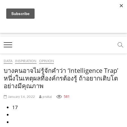
f
y
x
l
i
t
r
a
o
.
i
n
i
s
c
u
c
n
s
k
s
Marketing Oops!
e
t
o
e
t
t
DIGITAL | CREATIVE | ADVERTISING | CAMPAIGN |
STRATEGY
b
u
m
.
a
o
o
b
m
g
k
DATA
INSPIRATION
OPINION
o
e
e
r
.
บางคนอาจไม่รู้จักคำว่า ‘Intelligence Trap’
k
.
a
c
หนึ่งในเหตุผลที่องค์กรต้องรู้ ถ้าอยากเติบโต
อย่างมีคุณภาพ
.
c
m
o
c
o
.
m
581
January 16, 2022
prakai
o
m
c
17
m
o
m