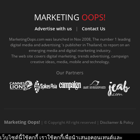
c
u
c
n
s
k
s
e
t
o
e
t
t
MARKETING
OOPS!
b
u
m
.
a
o
Advertise with us
|
Contact Us
o
b
m
g
k
MarketingOops.com was launched in Nov 2008, The number 1 leading
digital media and advertising 's publisher in Thailand, to report on an
o
e
e
r
.
emerging media and digital marketing industry.
The web site covers digital marketing, trends advertising, campaign
k
.
a
c
creative ideas, media, mobile and technology.
.
c
m
o
Our Partners
c
o
.
m
o
m
c
m
o
m
Marketing Oops!
| © Copyright All right reserved |
Discliamer & Policy
เว็บไซต์นี้ใช้คุกกี้ เราใช้คุกกี้เพื่อนำเสนอคอนเทนต์และ