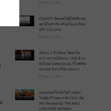
August 7, 2026
ChatGPT อัพเดทให้ผู้ใช้ฟรีแชท
คุยได้ไม่จำกัด พร้อมโมเดลใหม่
GPT-5.6 Luna
August 7, 2026
เมื่อรุ่น 2 รับไม้ต่อ “นิตยาไก่
ย่าง” พารายได้ทะลุ 1,000 ล้าน
ยังไม่พอ ขอขยายเมนู–รีโพซิชัน
ส
แบรนด์ รับการโตระยะยาว
August 7, 2026
เดอะมอลล์ไลฟ์สโตร์ เผยอิน
ไซต์ผู้บริโภคจาก M Card เปิด
al
หน้าจัดแคมเปญ THE MALL
LIFESTORE WOMEN