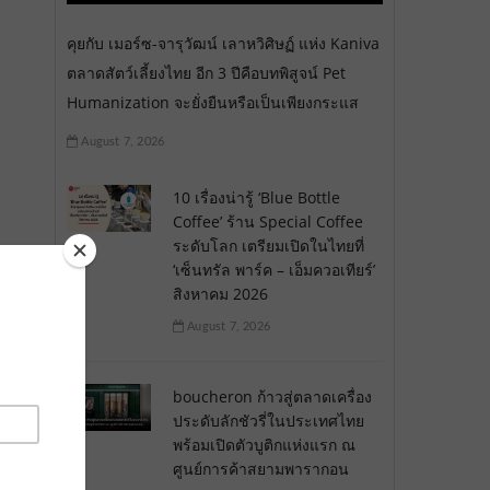
คุยกับ เมอร์ซ-จารุวัฒน์ เลาหวิศิษฏ์ แห่ง Kaniva
ตลาดสัตว์เลี้ยงไทย อีก 3 ปีคือบทพิสูจน์ Pet
Humanization จะยั่งยืนหรือเป็นเพียงกระแส
August 7, 2026
10 เรื่องน่ารู้ ‘Blue Bottle
Coffee’ ร้าน Special Coffee
ระดับโลก เตรียมเปิดในไทยที่
‘เซ็นทรัล พาร์ค – เอ็มควอเทียร์’
สิงหาคม 2026
August 7, 2026
boucheron ก้าวสู่ตลาดเครื่อง
ประดับลักชัวรี่ในประเทศไทย
พร้อมเปิดตัวบูติกแห่งแรก ณ
ศูนย์การค้าสยามพารากอน