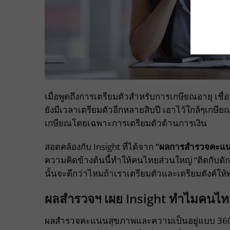
เมื่อพูดถึงการเตรียมตัวสำหรับการเกษียณอายุ เชื่
ยังมีเวลาเตรียมตัวอีกหลายสิบปี เอาไว้ใกล้ๆเกษ
เกษียณโดยเฉพาะการเตรียมตัวด้านการเงิน
สอดคล้องกับ Insight ที่ได้จาก
“
ผลการสำรวจคะแน
ความคิดข้างต้นนี้ทำให้คนไทยส่วนใหญ่ “ติดกับดักอาย
นั้นจะดีกว่าไหมถ้าเราเตรียมตัวและเตรียมตังค์ให้พร
ผลสำรวจฯ เผย
Insight
ทำไมคนไทย
ผลสำรวจคะแนนสุขภาพและความเป็นอยู่แบบ 360 ขอ