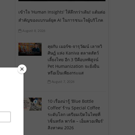
เข้าใจ ‘Human Insights’ ให้ลึกกว่าเดิม! แต้มต่อ
สำคัญของแบรนด์ยุค AI ในการชนะใจผู้บริโภค
August 8, 2026
คุยกับ เมอร์ซ-จารุวัฒน์ เลาหวิ
ศิษฏ์ แห่ง Kaniva ตลาดสัตว์
เลี้ยงไทย อีก 3 ปีคือบทพิสูจน์
Pet Humanization จะยั่งยืน
หรือเป็นเพียงกระแส
August 7, 2026
10 เรื่องน่ารู้ ‘Blue Bottle
Coffee’ ร้าน Special Coffee
ระดับโลก เตรียมเปิดในไทยที่
‘เซ็นทรัล พาร์ค – เอ็มควอเทียร์’
สิงหาคม 2026