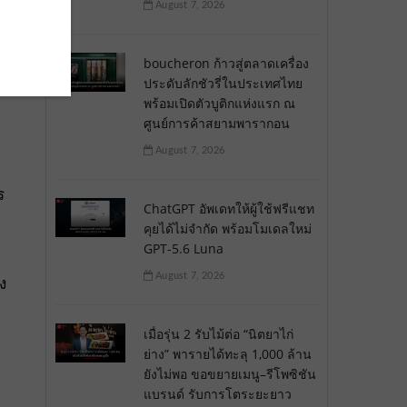
August 7, 2026
boucheron ก้าวสู่ตลาดเครื่อง
ประดับลักชัวรี่ในประเทศไทย
พร้อมเปิดตัวบูติกแห่งแรก ณ
ศูนย์การค้าสยามพารากอน
August 7, 2026
ร
ChatGPT อัพเดทให้ผู้ใช้ฟรีแชท
คุยได้ไม่จำกัด พร้อมโมเดลใหม่
GPT-5.6 Luna
August 7, 2026
ง
เมื่อรุ่น 2 รับไม้ต่อ “นิตยาไก่
ย่าง” พารายได้ทะลุ 1,000 ล้าน
ยังไม่พอ ขอขยายเมนู–รีโพซิชัน
แบรนด์ รับการโตระยะยาว