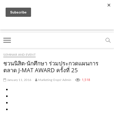
f
y
x
l
i
t
r
a
o
.
i
n
i
s
c
u
c
n
s
k
s
Marketing Oops!
e
t
o
e
t
t
DIGITAL | CREATIVE | ADVERTISING | CAMPAIGN |
STRATEGY
b
u
m
.
a
o
o
b
m
g
k
SEMINAR AND EVENT
o
e
e
r
.
ชวนนิสิต-นักศึกษา ร่วมประกวดแผนการ
k
.
a
c
ตลาด J-MAT AWARD ครั้งที่ 25
.
c
m
o
1,518
January 11, 2016
Marketing Oops! Admin
c
o
.
m
o
m
c
m
o
m