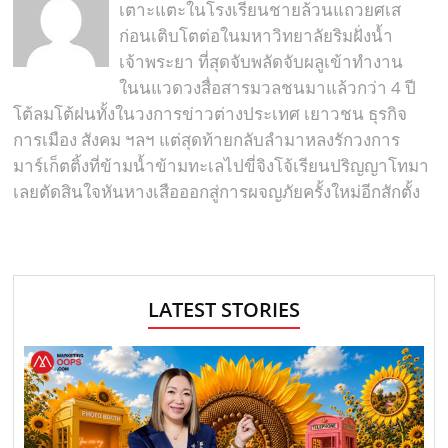
เตาะแตะในโรงเรียนชายล้วนแถวยศเส
ก่อนเติบโตต่อในมหาวิทยาลัยริมฝั่งน้ำ
เจ้าพระยา ที่สุดจับพลัดจับผลูเข้าทำงาน
ในนแวดวงสื่อสารมวลชนมาแล้วกว่า 4 ปี
โต้ลมโต้ฝนทั้งในวงการข่าวต่างประเทศ เยาวชน ธุรกิจ
การเมือง สังคม ฯลฯ แต่สุดท้ายกลับลำมาหลงรักวงการ
มาร์เก็ตติ้งที่ข้ามน้ำข้ามทะเลไปขี่จิงโจ้เรียนปริญญาโทมา
เลยตัดสินใจหันหางเสือออกสู่การผจญภัยครั้งใหม่อีกสักตั้ง
LATEST STORIES