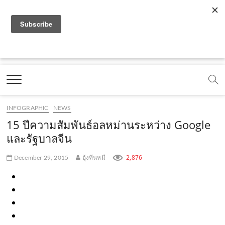
f
y
x
l
i
t
r
a
o
.
i
n
i
s
c
u
c
n
s
k
s
Marketing Oops!
e
t
o
e
t
t
DIGITAL | CREATIVE | ADVERTISING | CAMPAIGN |
STRATEGY
b
u
m
.
a
o
o
b
m
g
k
INFOGRAPHIC
NEWS
o
e
e
r
.
15 ปีความสัมพันธ์อลหม่านระหว่าง Google
k
.
a
c
และรัฐบาลจีน
.
c
m
o
2,876
December 29, 2015
อุ้งทีนหมี
c
o
.
m
o
m
c
m
o
m