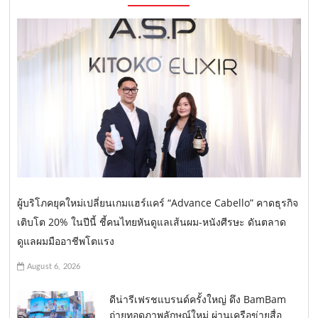
ผู้บริโภคยุคใหม่เปลี่ยนเกมแฮร์แคร์ “Advance Cabello” คาดธุรกิจ
เติบโต 20% ในปีนี้ ชี้คนไทยหันดูแลเส้นผม-หนังศีรษะ ดันตลาด
ดูแลผมมืออาชีพโตแรง
August 6, 2026
ดีน่ารีเฟรชแบรนด์ครั้งใหญ่ ดึง BamBam
ถ่ายทอดภาพลักษณ์ใหม่ ผ่านเครือข่ายสื่อ