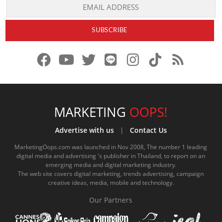
f
y
x
l
i
t
r
a
o
.
i
n
i
s
c
u
c
n
s
k
s
e
t
o
e
t
t
MARKETING
OOPS!
b
u
m
.
a
o
Advertise with us
|
Contact Us
o
b
m
g
k
MarketingOops.com was launched in Nov 2008, The number 1 leading
digital media and advertising 's publisher in Thailand, to report on an
o
e
e
r
.
emerging media and digital marketing industry.
The web site covers digital marketing, trends advertising, campaign
k
.
a
c
creative ideas, media, mobile and technology.
.
c
m
o
Our Partners
c
o
.
m