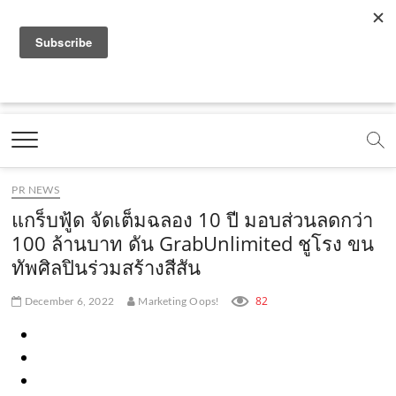
f
y
x
l
i
t
r
a
o
.
i
n
i
s
c
u
c
n
s
k
s
Marketing Oops!
e
t
o
e
t
t
DIGITAL | CREATIVE | ADVERTISING | CAMPAIGN |
STRATEGY
b
u
m
.
a
o
o
b
m
g
k
PR NEWS
o
e
e
r
.
แกร็บฟู้ด จัดเต็มฉลอง 10 ปี มอบส่วนลดกว่า
k
.
a
c
100 ล้านบาท ดัน GrabUnlimited ชูโรง ขน
ทัพศิลปินร่วมสร้างสีสัน
.
c
m
o
c
o
.
m
82
December 6, 2022
Marketing Oops!
o
m
c
m
o
m