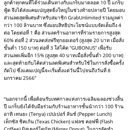
ลูกค้าทุกคนที่ได้ร่วมเดินทางกับแกร็บมาตลอด 10 ปี แกร็บ
ฟู้ด จึงได้ส่งแคมเปญสุดยิ่งใหญ่ในช่วงท้ายปลายปี โดยมอบ
ส่วนลดสุดพิเศษสำหรับสมาชิก GrabUnlimited รวมมูลค่า
กว่า 100 ล้านบาท ซึ่งมอบสิทธิประโยชน์แบบจัดเต็มถึง 4
ต่อ โดยต่อที่ 1 คือ ส่วนลดร้านอาหารที่ร่วมรายการสูงสุด
60% ต่อที่ 2 ส่วนลดส่งฟรีทุกออเดอร์ (สูงสุด 20 บาท เมื่อสั่ง
ขั้นต่ำ 150 บาท) ต่อที่ 3 ใส่โค้ด “GUBONUS” เพื่อรับ
ส่วนลดเพิ่มอีก 15% (สูงสุด 40 บาทเมื่อสั่งขั้นต่ำ 200 บาท)
และสุดท้ายกับโค้ดส่วนลดพิเศษสำหรับใช้ในการสั่งซื้อครั้ง
ถัดไป ซึ่งแคมเปญนี้จะเริ่มตั้งแต่วันนี้ไปจนถึงวันที่ 8
มกราคม 2566”
“นอกจากนี้ เพื่อต้อนรับเทศกาลแห่งการเฉลิมฉลองช่วงสิ้น
ปี แกร็บยังได้จับมือร่วมกับร้านอาหารชั้นนำกว่า 100 ร้าน
อาทิ เทนยะ (Tenya) เปปเปอร์ ลันช์ (Pepper Lunch)
เท็กซัส ชิคเก้น (Texas Chicken) แฟลช คอฟฟี่ (Flash
Coffee) มิสเตอร์โดนัท (Mister Donut) ในการจัดทำ