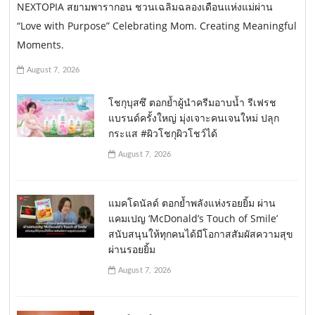
NEXTOPIA สยามพารากอน ชวนเฉลิมฉลองเดือนแห่งแม่ผ่าน
“Love with Purpose” Celebrating Mom. Creating Meaningful
Moments.
August 7, 2026
โชกุบุสซึ ตอกย้ำผู้นำครีมอาบน้ำ รีเฟรช
แบรนด์ครั้งใหญ่ มุ่งเจาะคนเจนใหม่ ปลุก
กระแส #ผิวโชกุผิวโชว์ได้
August 7, 2026
แมคโดนัลด์ ตอกย้ำพลังแห่งรอยยิ้ม ผ่าน
แคมเปญ ‘McDonald’s Touch of Smile’
สนับสนุนให้ทุกคนได้มีโอกาสสัมผัสความสุข
ผ่านรอยยิ้ม
August 7, 2026