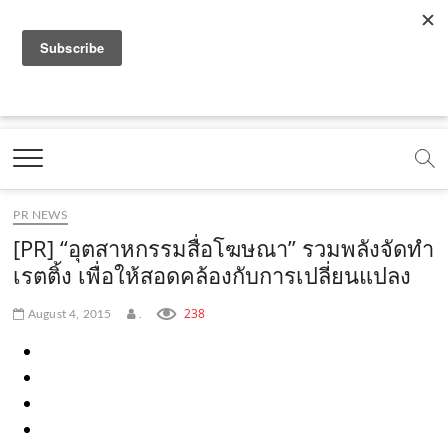
f
y
x
l
i
t
r
a
o
.
i
n
i
s
c
u
c
n
s
k
s
Marketing Oops!
e
t
o
e
t
t
DIGITAL | CREATIVE | ADVERTISING | CAMPAIGN |
STRATEGY
b
u
m
.
a
o
o
b
m
g
k
PR NEWS
o
e
e
r
.
[PR] “อุตสาหกรรมสื่อโฆษณา” รวมพลังจัดทำ
k
.
a
c
เรตติ้ง เพื่อให้สอดคล้องกับการเปลี่ยนแปลง
.
c
m
o
238
August 4, 2015
.
c
o
.
m
o
m
c
m
o
m