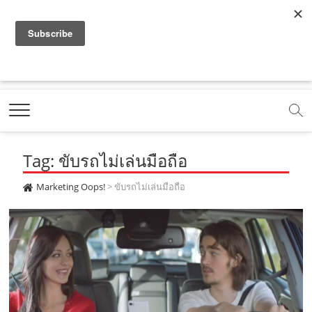
f
y
x
l
i
t
r
a
o
.
i
n
i
s
c
u
c
n
s
k
s
Marketing Oops!
e
t
o
e
t
t
DIGITAL | CREATIVE | ADVERTISING | CAMPAIGN |
STRATEGY
b
u
m
.
a
o
o
b
m
g
k
Tag: ขับรถไม่เล่นมือถือ
o
e
e
r
.
k
.
a
c
Marketing Oops!
>
ขับรถไม่เล่นมือถือ
.
c
m
o
c
o
.
m
o
m
c
m
o
m