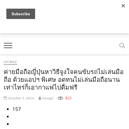
f
y
x
l
i
t
r
a
o
.
i
n
i
s
c
u
c
n
s
k
s
Marketing Oops!
e
t
o
e
t
t
DIGITAL | CREATIVE | ADVERTISING | CAMPAIGN |
STRATEGY
b
u
m
.
a
o
o
b
m
g
k
MOBILE
o
e
e
r
.
ค่ายมือถือญี่ปุ่นหาวิธีจูงใจคนขับรถไม่เล่นมือ
k
.
a
c
ถือ ด้วยแอปฯ พิเศษ อดทนไม่เล่นมือถือนาน
เท่าไหร่ก็เอากาแฟไปดื่มฟรี
.
c
m
o
c
o
.
m
823
October 5, 2016
mengxi
o
m
c
157
m
o
m