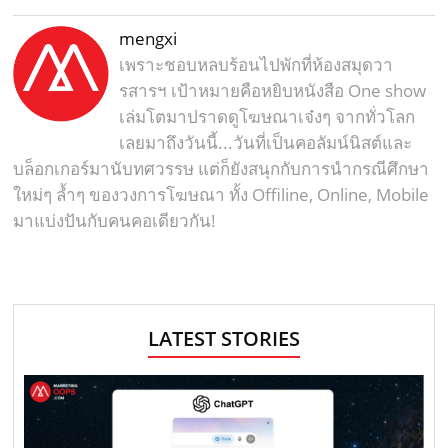
mengxi
เพราะชอบหลบร้อนไปพักที่ห้องสมุดวา
รสารฯ เป้าหมายคือหยิบหนังสือ One show
เล่มโตมาปราดดูโฆษณาเจ๋งๆ จากทั่วโลก
เลยมาถึงวันนี้...วันที่เป็นคอลัมน์นิสต์และ
บล็อกเกอร์มานับทศวรรษ แต่ก็ยังสนุกกับการนำกรณีศึกษา
ใหม่ๆ ล้ำๆ ของวงการโฆษณา ทั้ง Offiline, Online, Mobile
มาแบ่งปันกับคนคอเดียวกัน!
LATEST STORIES