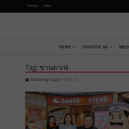
Home
Jobs
Marketing Oops!
DIGITAL | CREATIVE | ADVERTISING | CAMPAIGN | STRA
NEWS
CREATIVE AD
MED
Tag: ซานตาเฟ่
Marketing Oops!
>
ซานตาเฟ่