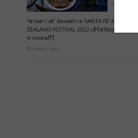
“ซานตา เฟ่” จัดเทศกาล SANTA FE’ NEW
ZEALAND FESTIVAL 2022 เสิร์ฟวัตถุดิบสุดพรีเม
จากแดนกีวี่
October 5, 2022