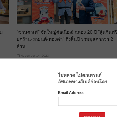
าม
“ซานตาเฟ่” จัดใหญ่ต่อเนื่อง! ฉลอง 20 ปี “ลุ้นกินฟร
ยกร้าน-รถยนต์-ทองคำ” ถึงสิ้นปี รวมมูลค่ากว่า 2
ล้าน
November 14, 2023