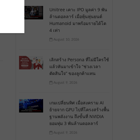
Unitree เคาะ IPO มูลค่า 9 พัน
ล้านดอลลาร์ เมื่อหุ้นหุ่นยนต์
Humanoid มาพร้อมรายได้โต
4 เท่า
August 10, 2026
เลิกสร้าง Persona ที่ไม่มีใครใช้
แล้วหันมาเข้าใจ “ช่วงเวลา
ตัดสินใจ” ของลูกค้าแทน
August 9, 2026
เกมเปลี่ยนทิศ เมื่อสงคราม AI
ย้ายจาก GPU ไปที่โครงสร้างพื้น
ฐานพลังงาน ถึงขั้นที่ NVIDIA
ยอมทุ่ม 3 พันล้านดอลลาร์
August 9, 2026