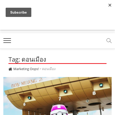
f
y
x
l
i
t
r
a
o
.
i
n
i
s
c
u
c
n
s
k
s
Marketing Oops!
e
t
o
e
t
t
DIGITAL | CREATIVE | ADVERTISING | CAMPAIGN |
STRATEGY
b
u
m
.
a
o
o
b
m
g
k
Tag: ดอนเมือง
o
e
e
r
.
k
.
a
c
Marketing Oops!
>
ดอนเมือง
.
c
m
o
c
o
.
m
o
m
c
m
o
m