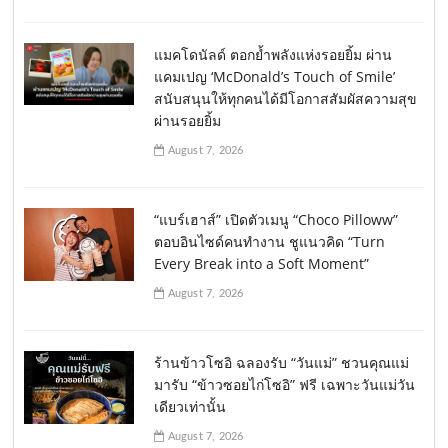
แมคโดนัลด์ ตอกย้ำพลังแห่งรอยยิ้ม ผ่าน
แคมเปญ ‘McDonald’s Touch of Smile’
สนับสนุนให้ทุกคนได้มีโอกาสสัมผัสความสุข
ผ่านรอยยิ้ม
August 7, 2026
“แบร์เฮาส์” เปิดตัวเมนู “Choco Pilloww”
ตอบอินไซด์คนทำงาน ชูแนวคิด “Turn
Every Break into a Soft Moment”
August 7, 2026
ร้านข้าวโซอิ ฉลองรับ “วันแม่” ชวนคุณแม่
มารับ “ข้าวซอยไก่โซอิ” ฟรี เฉพาะวันแม่วัน
เดียวเท่านั้น
August 7, 2026