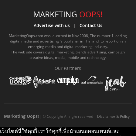
c
u
c
n
s
k
s
e
t
o
e
t
t
MARKETING
OOPS!
b
u
m
.
a
o
Advertise with us
|
Contact Us
o
b
m
g
k
MarketingOops.com was launched in Nov 2008, The number 1 leading
digital media and advertising 's publisher in Thailand, to report on an
o
e
e
r
.
emerging media and digital marketing industry.
The web site covers digital marketing, trends advertising, campaign
k
.
a
c
creative ideas, media, mobile and technology.
.
c
m
o
Our Partners
c
o
.
m
o
m
c
m
o
m
Marketing Oops!
| © Copyright All right reserved |
Discliamer & Policy
เว็บไซต์นี้ใช้คุกกี้ เราใช้คุกกี้เพื่อนำเสนอคอนเทนต์และ