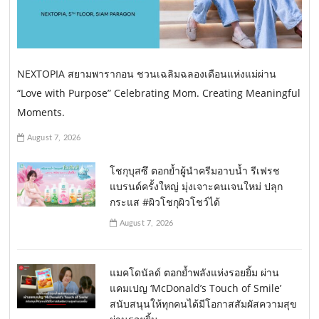
NEXTOPIA สยามพารากอน ชวนเฉลิมฉลองเดือนแห่งแม่ผ่าน
“Love with Purpose” Celebrating Mom. Creating Meaningful
Moments.
August 7, 2026
โชกุบุสซึ ตอกย้ำผู้นำครีมอาบน้ำ รีเฟรช
แบรนด์ครั้งใหญ่ มุ่งเจาะคนเจนใหม่ ปลุก
กระแส #ผิวโชกุผิวโชว์ได้
August 7, 2026
แมคโดนัลด์ ตอกย้ำพลังแห่งรอยยิ้ม ผ่าน
แคมเปญ ‘McDonald’s Touch of Smile’
สนับสนุนให้ทุกคนได้มีโอกาสสัมผัสความสุข