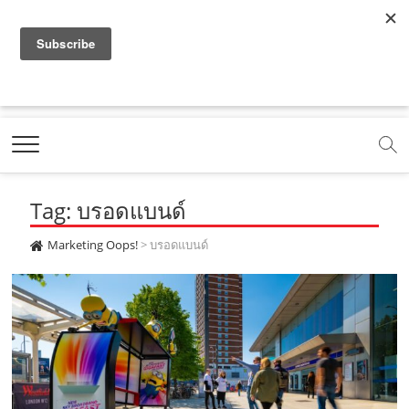
f
y
x
l
i
t
r
a
o
.
i
n
i
s
c
u
c
n
s
k
s
Marketing Oops!
e
t
o
e
t
t
DIGITAL | CREATIVE | ADVERTISING | CAMPAIGN |
STRATEGY
b
u
m
.
a
o
o
b
m
g
k
Tag: บรอดแบนด์
o
e
e
r
.
k
.
a
c
Marketing Oops!
>
บรอดแบนด์
.
c
m
o
c
o
.
m
o
m
c
m
o
m