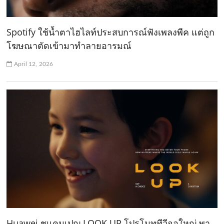
Spotify ใช้น้ำตาไฮไลท์ประสบการณ์ฟังเพลงพีค แต่ถูก
โฆษณาตัดเข้ามาทำลายอารมณ์
April 12, 2026
Huawei ชูแคมเปญ LOOK UP โปรโมททีวีจอใหญ่ พา