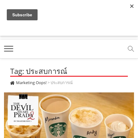
f
y
x
l
i
t
r
a
o
.
i
n
i
s
c
u
c
n
s
k
s
Marketing Oops!
e
t
o
e
t
t
DIGITAL | CREATIVE | ADVERTISING | CAMPAIGN |
STRATEGY
b
u
m
.
a
o
o
b
m
g
k
Tag: ประสบการณ์
o
e
e
r
.
k
.
a
c
Marketing Oops!
>
ประสบการณ์
.
c
m
o
c
o
.
m
o
m
c
m
o
m