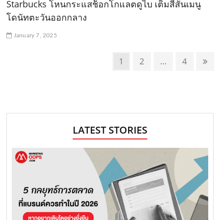
Starbucks โหนกระแสช็อกโกแลตดูไบ เติมสีสันเมนู
โดนัทตะวันออกกลาง
January 7, 2025
P
P
1
P
2
…
P
4
N
o
a
a
a
e
g
g
g
x
s
e
e
e
t
t
p
s
a
LATEST STORIES
n
g
e
a
v
i
g
a