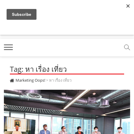
f
y
x
l
i
t
r
a
o
.
i
n
i
s
c
u
c
n
s
k
s
Marketing Oops!
e
t
o
e
t
t
DIGITAL | CREATIVE | ADVERTISING | CAMPAIGN |
STRATEGY
b
u
m
.
a
o
o
b
m
g
k
Tag: หา เรื่อง เที่ยว
o
e
e
r
.
k
.
a
c
Marketing Oops!
>
หา เรื่อง เที่ยว
.
c
m
o
c
o
.
m
o
m
c
m
o
m