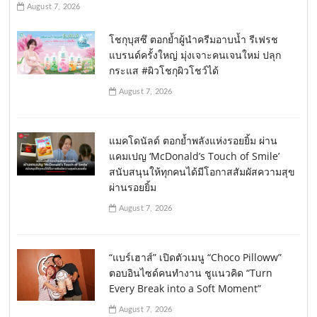
August 7, 2026
โชกุบุสซึ ตอกย้ำผู้นำครีมอาบน้ำ รีเฟรช
แบรนด์ครั้งใหญ่ มุ่งเจาะคนเจนใหม่ ปลุก
กระแส #ผิวโชกุผิวโชว์ได้
August 7, 2026
แมคโดนัลด์ ตอกย้ำพลังแห่งรอยยิ้ม ผ่าน
แคมเปญ ‘McDonald’s Touch of Smile’
สนับสนุนให้ทุกคนได้มีโอกาสสัมผัสความสุข
ผ่านรอยยิ้ม
August 7, 2026
“แบร์เฮาส์” เปิดตัวเมนู “Choco Pilloww”
ตอบอินไซด์คนทำงาน ชูแนวคิด “Turn
Every Break into a Soft Moment”
August 7, 2026