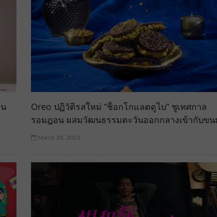
าน
Oreo ปฏิวัติรสใหม่ “ช็อกโกแลตดูไบ” ชูเทศกาล
รอมฎอน ผสมวัฒนธรรมตะวันออกกลางเข้ากับขน
March 28, 2025