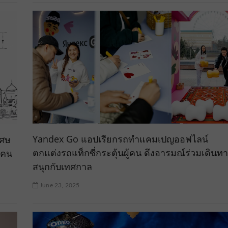
Yandex Go แอปเรียกรถทำแคมเปญออฟไลน์
เศษ
ตกแต่งรถแท็กซี่กระตุ้นผู้คน ดึงอารมณ์ร่วมเดินท
นคน
สนุกกับเทศกาล
June 23, 2025