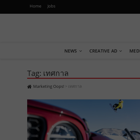
Home
Jobs
Marketing Oops!
DIGITAL | CREATIVE | ADVERTISING | CAMPAIGN | STRA
NEWS
CREATIVE AD
MED
Tag: เทศกาล
Marketing Oops!
>
เทศกาล