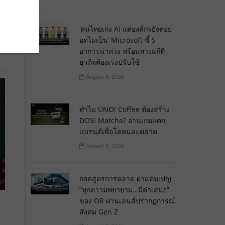
‘คนไทยเก่ง AI แต่องค์กรยังต่อย
อดไม่เป็น’ Microsoft ชี้ 5
อาการน่าห่วง พร้อมทางแก้ที่
ธุรกิจต้องเร่งปรับใช้
August 5, 2026
ทำไม UNO! Coffee ต้องสร้าง
DOS! Matcha? อ่านเกมแตก
แบรนด์เพื่อโตคนละตลาด
August 5, 2026
ถอดสูตรการตลาด ผ่าแคมเปญ
“ทุกความพยายาม…มีค่าเสมอ”
ของ OR ผ่านเลนส์ปรากฏการณ์
สังคม Gen Z