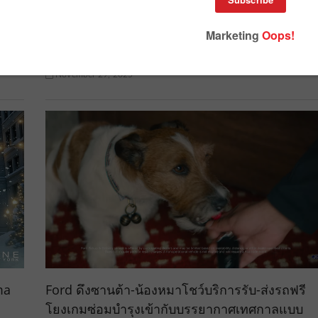
Uber เปิดตัวโฆษณาเทศกาลปลายปีระดับประเทศ
ครั้งแรก พร้อมขยายฐานสู่ชานเมือง
November 29, 2025
ma
Ford ดึงซานต้า-น้องหมาโชว์บริการรับ-ส่งรถฟรี
โยงเกมซ่อมบำรุงเข้ากับบรรยากาศเทศกาลแบบ