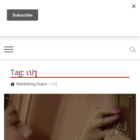
f
y
x
l
i
t
r
a
o
.
i
n
i
s
c
u
c
n
s
k
s
Marketing Oops!
e
t
o
e
t
t
DIGITAL | CREATIVE | ADVERTISING | CAMPAIGN |
STRATEGY
b
u
m
.
a
o
o
b
m
g
k
Tag: เปรู
o
e
e
r
.
k
.
a
c
Marketing Oops!
>
เปรู
.
c
m
o
c
o
.
m
o
m
c
m
o
m