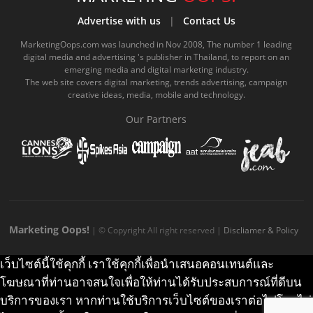
b
u
m
.
a
o
Advertise with us
|
Contact Us
o
b
m
g
k
MarketingOops.com was launched in Nov 2008, The number 1 leading
digital media and advertising 's publisher in Thailand, to report on an
o
e
e
r
.
emerging media and digital marketing industry.
The web site covers digital marketing, trends advertising, campaign
k
.
a
c
creative ideas, media, mobile and technology.
.
c
m
o
Our Partners
c
o
.
m
o
m
c
m
o
m
Marketing Oops!
| © Copyright All right reserved |
Discliamer & Policy
เว็บไซต์นี้ใช้คุกกี้ เราใช้คุกกี้เพื่อนำเสนอคอนเทนต์และ
โฆษณาที่ท่านอาจสนใจเพื่อให้ท่านได้รับประสบการณ์ที่ดีบน
บริการของเรา หากท่านใช้บริการเว็บไซต์ของเราต่อไปโดยไม่