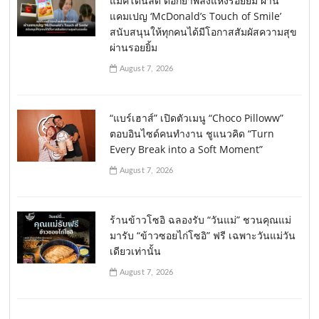
แมคโดนัลด์ ตอกย้ำพลังแห่งรอยยิ้ม ผ่าน
แคมเปญ ‘McDonald’s Touch of Smile’
สนับสนุนให้ทุกคนได้มีโอกาสสัมผัสความสุข
ผ่านรอยยิ้ม
August 7, 2026
“แบร์เฮาส์” เปิดตัวเมนู “Choco Pilloww”
ตอบอินไซด์คนทำงาน ชูแนวคิด “Turn
Every Break into a Soft Moment”
August 7, 2026
ร้านข้าวโซอิ ฉลองรับ “วันแม่” ชวนคุณแม่
มารับ “ข้าวซอยไก่โซอิ” ฟรี เฉพาะวันแม่วัน
เดียวเท่านั้น
August 7, 2026