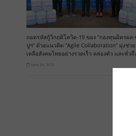
ถอดรหัสกู้วิกฤติโควิด-19 ของ “กองทุนมิตรผล-
ปูฯ” ด้วยแนวคิด “Agile Collaboration” มุ่งช่วย
เหลือสังคมไทยอย่างรวดเร็ว คล่องตัว และทั่วถึ
June 28, 2021