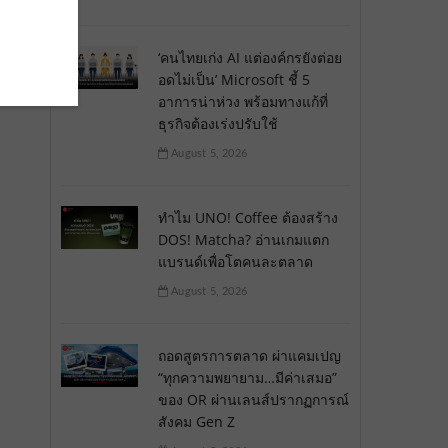
‘คนไทยเก่ง AI แต่องค์กรยังต่อย
อดไม่เป็น’ Microsoft ชี้ 5
อาการน่าห่วง พร้อมทางแก้ที่
ธุรกิจต้องเร่งปรับใช้
August 5, 2026
ทำไม UNO! Coffee ต้องสร้าง
DOS! Matcha? อ่านเกมแตก
แบรนด์เพื่อโตคนละตลาด
August 5, 2026
ถอดสูตรการตลาด ผ่าแคมเปญ
“ทุกความพยายาม…มีค่าเสมอ”
ของ OR ผ่านเลนส์ปรากฏการณ์
สังคม Gen Z