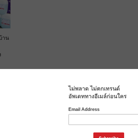
บ้าน
ง