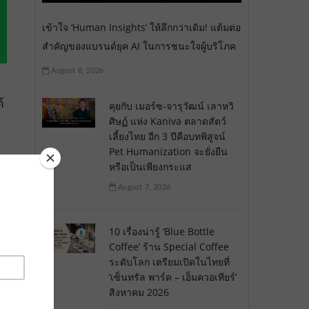
เข้าใจ ‘Human Insights’ ให้ลึกกว่าเดิม! แต้มต่อ
สำคัญของแบรนด์ยุค AI ในการชนะใจผู้บริโภค
August 8, 2026
้
คุยกับ เมอร์ซ-จารุวัฒน์ เลาหวิ
ศิษฏ์ แห่ง Kaniva ตลาดสัตว์
เลี้ยงไทย อีก 3 ปีคือบทพิสูจน์
Pet Humanization จะยั่งยืน
หรือเป็นเพียงกระแส
August 7, 2026
10 เรื่องน่ารู้ ‘Blue Bottle
Coffee’ ร้าน Special Coffee
ระดับโลก เตรียมเปิดในไทยที่
‘เซ็นทรัล พาร์ค – เอ็มควอเทียร์’
สิงหาคม 2026