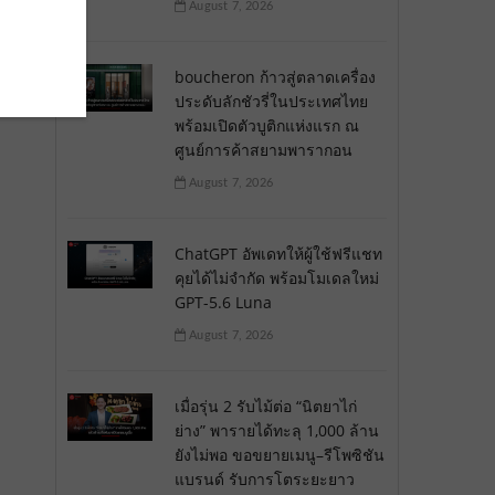
August 7, 2026
boucheron ก้าวสู่ตลาดเครื่อง
ประดับลักชัวรี่ในประเทศไทย
พร้อมเปิดตัวบูติกแห่งแรก ณ
ศูนย์การค้าสยามพารากอน
August 7, 2026
ChatGPT อัพเดทให้ผู้ใช้ฟรีแชท
คุยได้ไม่จำกัด พร้อมโมเดลใหม่
GPT-5.6 Luna
August 7, 2026
เมื่อรุ่น 2 รับไม้ต่อ “นิตยาไก่
ย่าง” พารายได้ทะลุ 1,000 ล้าน
ยังไม่พอ ขอขยายเมนู–รีโพซิชัน
แบรนด์ รับการโตระยะยาว