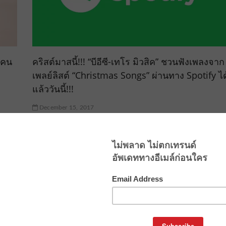
้คน
คริสต์มาสนี้!!! “บีอีซี-เทโร มิวสิค” ชวนฟังเพลงจาก
เพลย์ลิสต์ “Christmas Songs” ผ่านทาง Spotify ได
แล้ววันนี้!!!
December 15, 2017