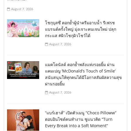
August 7, 2026
โชกุบุสซึ ตอกย้ำผู้นำครีมอาบน้ำ รีเฟรช
แบรนด์ครั้งใหญ่ มุ่งเจาะคนเจนใหม่ ปลุก
กระแส #ผิวโชกุผิวโชว์ได้
August 7, 2026
แมคโดนัลด์ ตอกย้ำพลังแห่งรอยยิ้ม ผ่าน
แคมเปญ ‘McDonald’s Touch of Smile’
สนับสนุนให้ทุกคนได้มีโอกาสสัมผัสความสุข
ผ่านรอยยิ้ม
August 7, 2026
“แบร์เฮาส์” เปิดตัวเมนู “Choco Pilloww”
ตอบอินไซด์คนทำงาน ชูแนวคิด “Turn
Every Break into a Soft Moment”