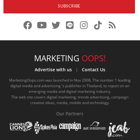
f
y
x
l
i
t
r
a
o
.
i
n
i
s
c
u
c
n
s
k
s
e
t
o
e
t
t
MARKETING
OOPS!
b
u
m
.
a
o
Advertise with us
|
Contact Us
o
b
m
g
k
MarketingOops.com was launched in Nov 2008, The number 1 leading
digital media and advertising 's publisher in Thailand, to report on an
o
e
e
r
.
emerging media and digital marketing industry.
The web site covers digital marketing, trends advertising, campaign
k
.
a
c
creative ideas, media, mobile and technology.
.
c
m
o
Our Partners
c
o
.
m
o
m
c