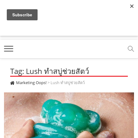
f
y
x
l
i
t
r
a
o
.
i
n
i
s
c
u
c
n
s
k
s
Marketing Oops!
e
t
o
e
t
t
DIGITAL | CREATIVE | ADVERTISING | CAMPAIGN |
STRATEGY
b
u
m
.
a
o
o
b
m
g
k
Tag: Lush ทำสบู่ช่วยสัตว์
o
e
e
r
.
k
.
a
c
Marketing Oops!
>
Lush ทำสบู่ช่วยสัตว์
.
c
m
o
c
o
.
m
o
m
c
m
o
m