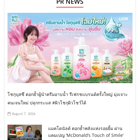
PR NEWS
โชกุบุสซึ ตอกย้ำผู้นำครีมอาบน้ำ รีเฟรชแบรนด์ครั้งใหญ่ มุ่งเจาะ
คนเจนใหม่ ปลุกกระแส #ผิวโชกุผิวโชว์ได้
August 7, 2026
แมคโดนัลด์ ตอกย้ำพลังแห่งรอยยิ้ม ผ่าน
แคมเปญ ‘McDonald’s Touch of Smile’