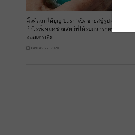
คิ้วท์แถมได้บุญ ‘Lush’ เปิดขายสบู่รูปหมีโคอาล่
กำไรทั้งหมดช่วยสัตว์ที่ได้รับผลกระทบจากไฟป่
ออสเตรเลีย
January 27, 2020