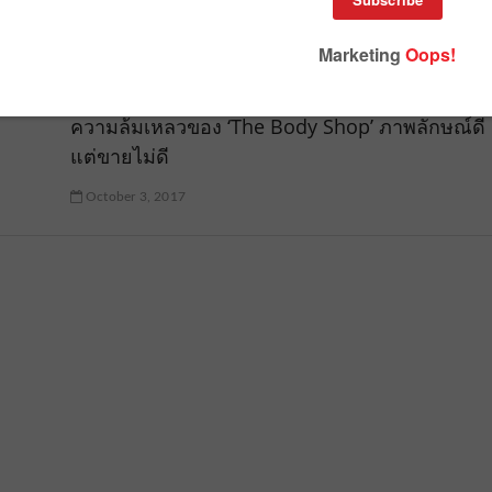
า นำ
แบรนด์ก็ดัง แต่ทำไมลอรีอัลขายทิ้ง? ถอดบทเรียน
า
ความล้มเหลวของ ‘The Body Shop’ ภาพลักษณ์ดี
แต่ขายไม่ดี
October 3, 2017