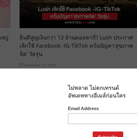
สบู่
ยินดีสูญเงินกว่า 13 ล้านดอลลาร์!! Lush ประกาศ
เลิกใช้ Facebook -IG-TikTok หวั่นปัญหา‘สุขภาพ
จิต’ วัยรุ่น
December 13, 2021