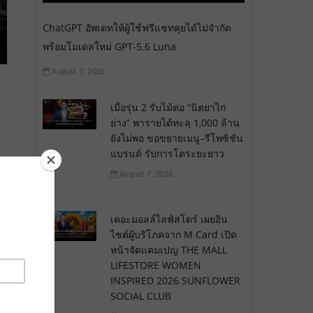
ChatGPT อัพเดทให้ผู้ใช้ฟรีแชทคุยได้ไม่จำกัด
พร้อมโมเดลใหม่ GPT-5.6 Luna
August 7, 2026
เมื่อรุ่น 2 รับไม้ต่อ “นิตยาไก่
ย่าง” พารายได้ทะลุ 1,000 ล้าน
ยังไม่พอ ขอขยายเมนู–รีโพซิชัน
แบรนด์ รับการโตระยะยาว
August 7, 2026
เดอะมอลล์ไลฟ์สโตร์ เผยอิน
ไซต์ผู้บริโภคจาก M Card เปิด
หน้าจัดแคมเปญ THE MALL
LIFESTORE WOMEN
INSPIRED 2026 SUNFLOWER
SOCIAL CLUB