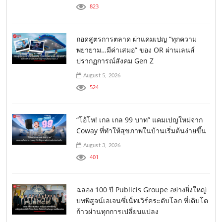
823
ถอดสูตรการตลาด ผ่าแคมเปญ “ทุกความ
พยายาม…มีค่าเสมอ” ของ OR ผ่านเลนส์
ปรากฏการณ์สังคม Gen Z
August 5, 2026
524
“โอ้โห! เกล เกล 99 บาท” แคมเปญใหม่จาก
Coway ที่ทำให้สุขภาพในบ้านเริ่มต้นง่ายขึ้น
August 3, 2026
401
ฉลอง 100 ปี Publicis Groupe อย่างยิ่งใหญ่
บทพิสูจน์เอเจนซี่เน็ทเวิร์คระดับโลก ที่เติบโต
ก้าวผ่านทุกการเปลี่ยนแปลง