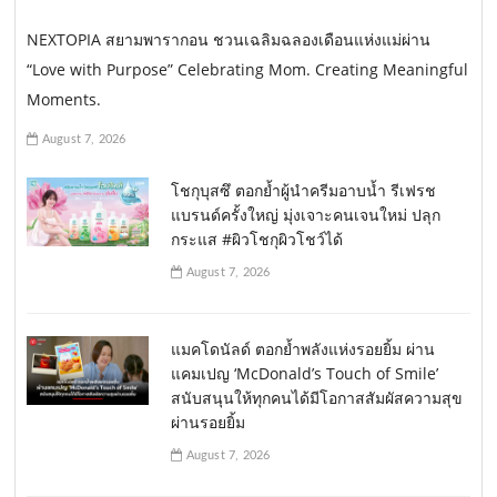
NEXTOPIA สยามพารากอน ชวนเฉลิมฉลองเดือนแห่งแม่ผ่าน
“Love with Purpose” Celebrating Mom. Creating Meaningful
Moments.
August 7, 2026
โชกุบุสซึ ตอกย้ำผู้นำครีมอาบน้ำ รีเฟรช
แบรนด์ครั้งใหญ่ มุ่งเจาะคนเจนใหม่ ปลุก
กระแส #ผิวโชกุผิวโชว์ได้
August 7, 2026
แมคโดนัลด์ ตอกย้ำพลังแห่งรอยยิ้ม ผ่าน
แคมเปญ ‘McDonald’s Touch of Smile’
สนับสนุนให้ทุกคนได้มีโอกาสสัมผัสความสุข
ผ่านรอยยิ้ม
August 7, 2026