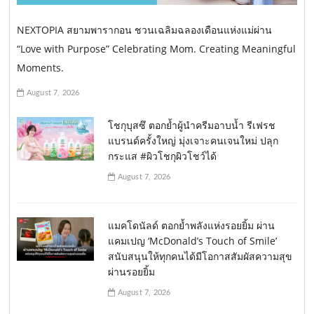
NEXTOPIA สยามพารากอน ชวนเฉลิมฉลองเดือนแห่งแม่ผ่าน
“Love with Purpose” Celebrating Mom. Creating Meaningful
Moments.
August 7, 2026
โชกุบุสซึ ตอกย้ำผู้นำครีมอาบน้ำ รีเฟรช
แบรนด์ครั้งใหญ่ มุ่งเจาะคนเจนใหม่ ปลุก
กระแส #ผิวโชกุผิวโชว์ได้
August 7, 2026
แมคโดนัลด์ ตอกย้ำพลังแห่งรอยยิ้ม ผ่าน
แคมเปญ ‘McDonald’s Touch of Smile’
สนับสนุนให้ทุกคนได้มีโอกาสสัมผัสความสุข
ผ่านรอยยิ้ม
August 7, 2026